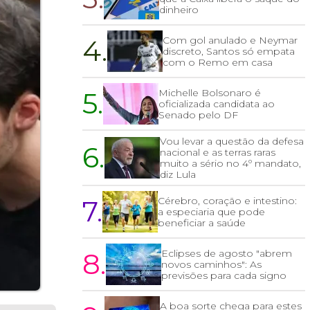
dinheiro
4.
Com gol anulado e Neymar
discreto, Santos só empata
com o Remo em casa
5.
Michelle Bolsonaro é
oficializada candidata ao
Senado pelo DF
Vou levar a questão da defesa
6.
nacional e as terras raras
muito a sério no 4º mandato,
diz Lula
7.
Cérebro, coração e intestino:
a especiaria que pode
beneficiar a saúde
8.
Eclipses de agosto "abrem
novos caminhos": As
previsões para cada signo
A boa sorte chega para estes