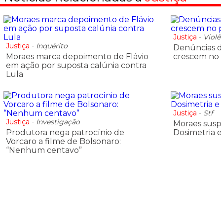
Justiça
-
Violê
Justiça
-
Inquérito
Denúncias d
Moraes marca depoimento de Flávio
crescem no 
em ação por suposta calúnia contra
Lula
Justiça
-
Stf
Justiça
-
Investigação
Moraes susp
Produtora nega patrocínio de
Dosimetria 
Vorcaro a filme de Bolsonaro:
“Nenhum centavo”