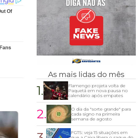
As mais lidas do mês
1.
Flamengo projeta volta de
Paquetá em nova pausa no
calendário após empates
2.
O dia da "sorte grande" para
cada signo na primeira
semana de agosto
3.
FGTS: veja 15 situações em
que a Caixa libera o saque do