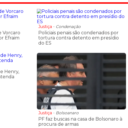
Justiça
-
Condenação
e Vorcaro
Policiais penais são condenados por
r Efraim
tortura contra detento em presídio
do ES
e Henry,
entenda
Justiça
-
Bolsoanaro
PF faz buscas na casa de Bolsonaro à
procura de armas