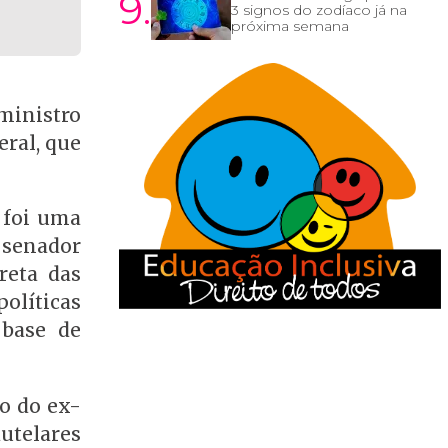
9.
3 signos do zodíaco já na
próxima semana
ministro
eral, que
 foi uma
 senador
reta das
olíticas
 base de
ão do ex-
utelares