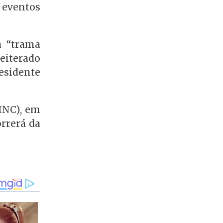
 eventos
a “trama
reiterado
residente
(INC), em
orrerá da