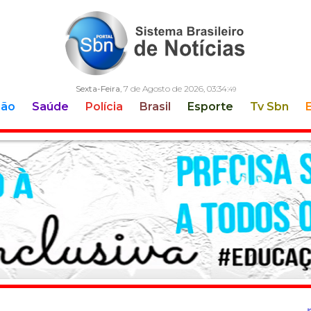
Sexta-Feira
, 7 de Agosto de 2026,
03:34:
50
ção
Saúde
Polícia
Brasil
Esporte
Tv Sbn