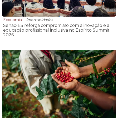
Economia
-
Oportunidades
Senac-ES reforça compromisso com a inovação e a
educação profissional inclusiva no Espírito Summit
2026