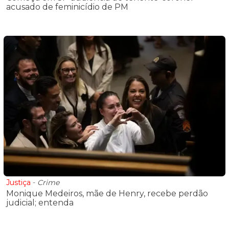
acusado de feminicídio de PM
Justiça
-
Crime
Monique Medeiros, mãe de Henry, recebe perdão
judicial; entenda