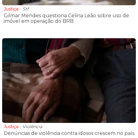
Justiça
-
Stf
Gilmar Mendes questiona Celina Leão sobre uso de
imóvel em operação do BRB
Justiça
-
Violência
Denúncias de violência contra idosos crescem no país