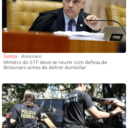
Justiça
-
Bolsonaro
Ministro do STF deve se reunir com defesa de
Bolsonaro antes de definir domiciliar