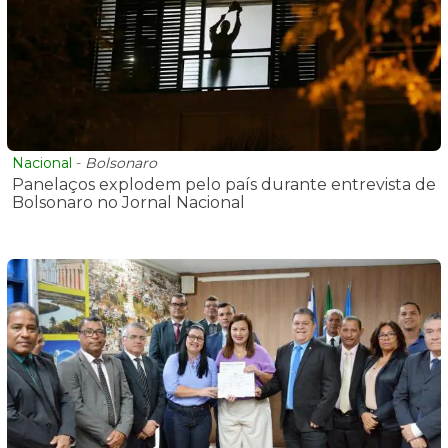
Nacional
-
Bolsonaro
Panelaços explodem pelo país durante entrevista de
Bolsonaro no Jornal Nacional