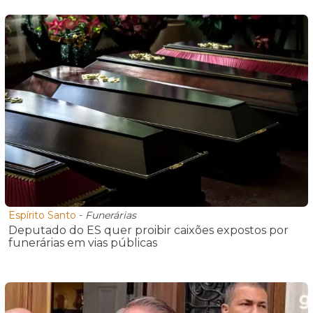
Espírito Santo
-
Funerárias
Deputado do ES quer proibir caixões expostos por
funerárias em vias públicas