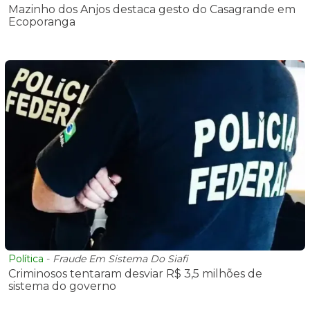
Mazinho dos Anjos destaca gesto do Casagrande em
Ecoporanga
Política
-
Fraude Em Sistema Do Siafi
Criminosos tentaram desviar R$ 3,5 milhões de
sistema do governo