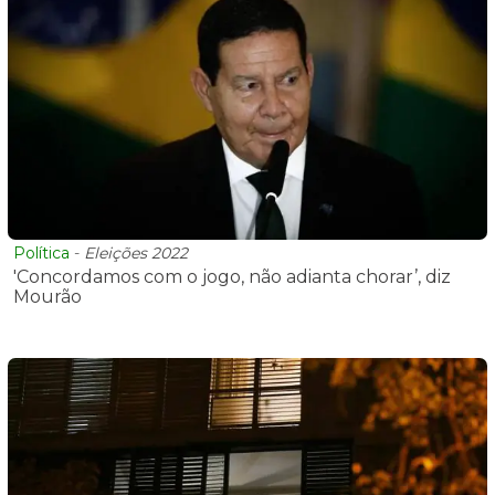
Política
-
Eleições 2022
'Concordamos com o jogo, não adianta chorar’, diz
Mourão