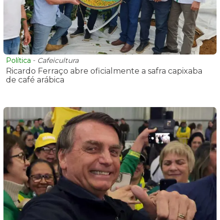
Política
-
Cafeicultura
Ricardo Ferraço abre oficialmente a safra capixaba
de café arábica