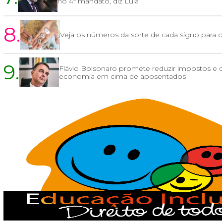
no 4º mandato, diz Lula
8.
Veja os números da sorte de cada signo para
9.
Flávio Bolsonaro promete reduzir impostos e d
economia em cima de aposentados