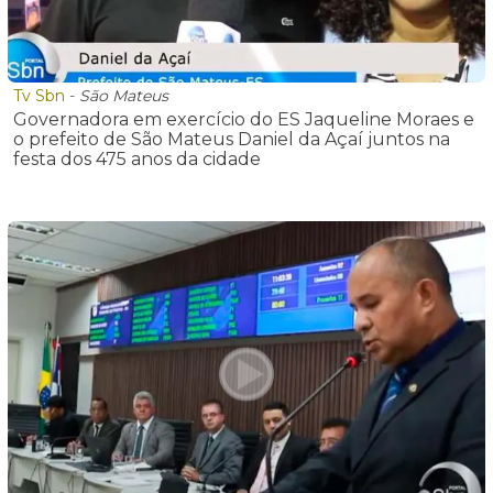
Tv Sbn
-
São Mateus
Governadora em exercício do ES Jaqueline Moraes e
o prefeito de São Mateus Daniel da Açaí juntos na
festa dos 475 anos da cidade