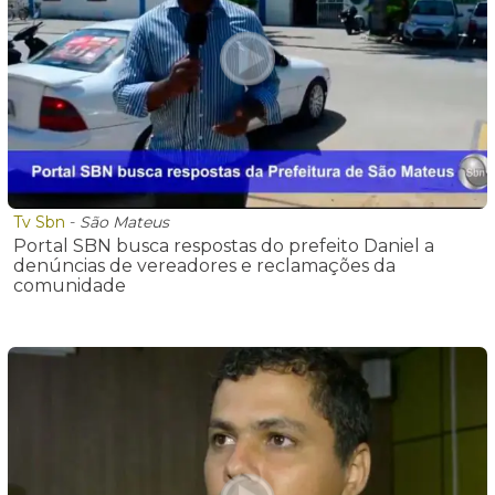
Tv Sbn
-
São Mateus
Portal SBN busca respostas do prefeito Daniel a
denúncias de vereadores e reclamações da
comunidade