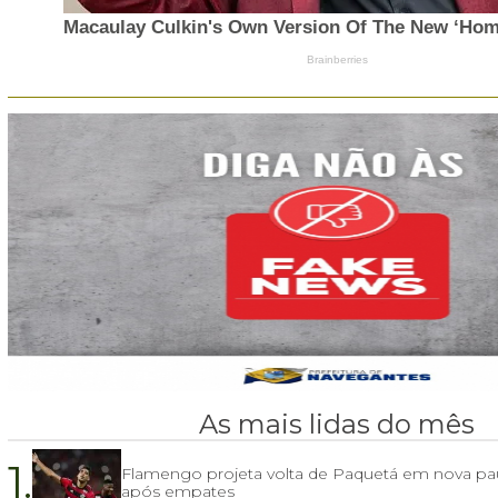
As mais lidas do mês
1.
Flamengo projeta volta de Paquetá em nova pa
após empates