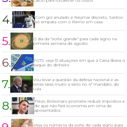
cálcio para fortalecer os ossos
4.
Com gol anulado e Neymar discreto, Santos
só empata com o Remo em casa
5.
O dia da "sorte grande" para cada signo na
primeira semana de agosto
6.
FGTS: veja 15 situações em que a Caixa libera o
saque do dinheiro
7.
Vou levar a questão da defesa nacional e as
terras raras muito a sério no 4º mandato, diz
Lula
8.
Flávio Bolsonaro promete reduzir impostos e
diz que não fará economia em cima de
aposentados
Veja os números da sorte de cada signo para