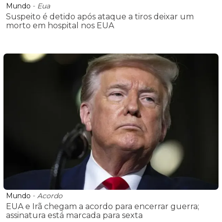
Mundo
-
Eua
Suspeito é detido após ataque a tiros deixar um
morto em hospital nos EUA
Mundo
-
Acordo
EUA e Irã chegam a acordo para encerrar guerra;
assinatura está marcada para sexta