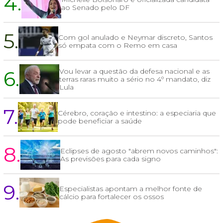
4.
ao Senado pelo DF
5.
Com gol anulado e Neymar discreto, Santos
só empata com o Remo em casa
6.
Vou levar a questão da defesa nacional e as
terras raras muito a sério no 4º mandato, diz
Lula
7.
Cérebro, coração e intestino: a especiaria que
pode beneficiar a saúde
8.
Eclipses de agosto "abrem novos caminhos":
As previsões para cada signo
9.
Especialistas apontam a melhor fonte de
cálcio para fortalecer os ossos