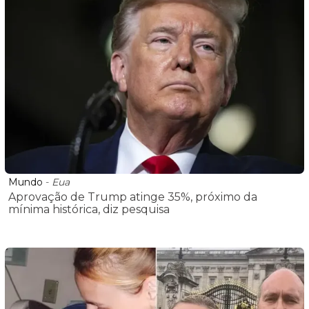
Mundo
-
Eua
Aprovação de Trump atinge 35%, próximo da
mínima histórica, diz pesquisa