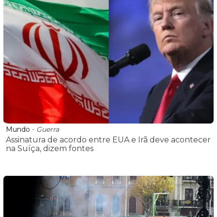
Mundo
-
Guerra
Assinatura de acordo entre EUA e Irã deve acontecer
na Suíça, dizem fontes