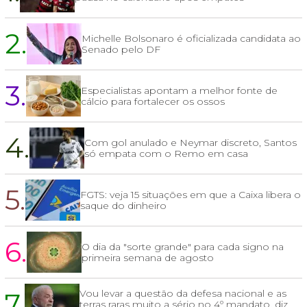
2.
Michelle Bolsonaro é oficializada candidata ao
Senado pelo DF
3.
Especialistas apontam a melhor fonte de
cálcio para fortalecer os ossos
4.
Com gol anulado e Neymar discreto, Santos
só empata com o Remo em casa
5.
FGTS: veja 15 situações em que a Caixa libera o
saque do dinheiro
6.
O dia da "sorte grande" para cada signo na
primeira semana de agosto
7.
Vou levar a questão da defesa nacional e as
terras raras muito a sério no 4º mandato, diz