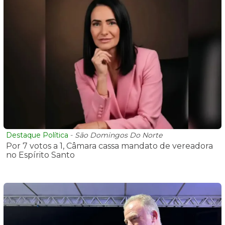
Destaque Política
-
São Domingos Do Norte
Por 7 votos a 1, Câmara cassa mandato de vereadora
no Espírito Santo