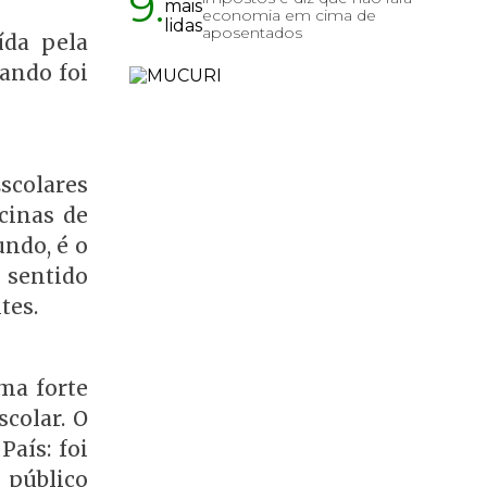
9.
economia em cima de
aposentados
ída pela
ando foi
scolares
cinas de
undo, é o
m sentido
tes.
ma forte
scolar. O
aís: foi
 público