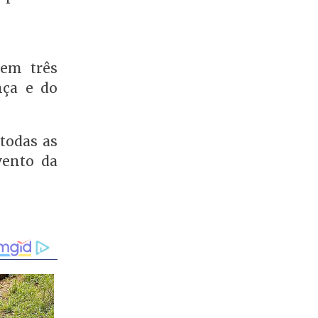
 em três
nça e do
 todas as
vento da