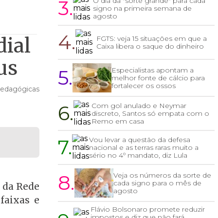
3.
O dia da "sorte grande" para cada
signo na primeira semana de
agosto
4.
dial
FGTS: veja 15 situações em que a
Caixa libera o saque do dinheiro
us
5.
Especialistas apontam a
melhor fonte de cálcio para
fortalecer os ossos
pedagógicas
6.
Com gol anulado e Neymar
discreto, Santos só empata com o
Remo em casa
7.
Vou levar a questão da defesa
nacional e as terras raras muito a
sério no 4º mandato, diz Lula
8.
Veja os números da sorte de
cada signo para o mês de
s da Rede
agosto
faixas e
Flávio Bolsonaro promete reduzir
impostos e diz que não fará