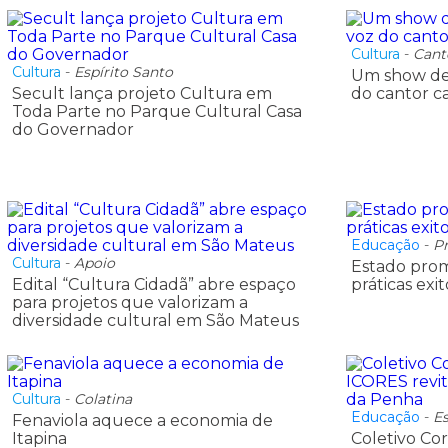
Cultura
-
Cant
Cultura
-
Espírito Santo
Um show de
Secult lança projeto Cultura em
do cantor c
Toda Parte no Parque Cultural Casa
do Governador
Educação
-
Pr
Cultura
-
Apoio
Estado prom
Edital “Cultura Cidadã” abre espaço
práticas exi
para projetos que valorizam a
diversidade cultural em São Mateus
Cultura
-
Colatina
Educação
-
Es
Fenaviola aquece a economia de
Itapina
Coletivo Co