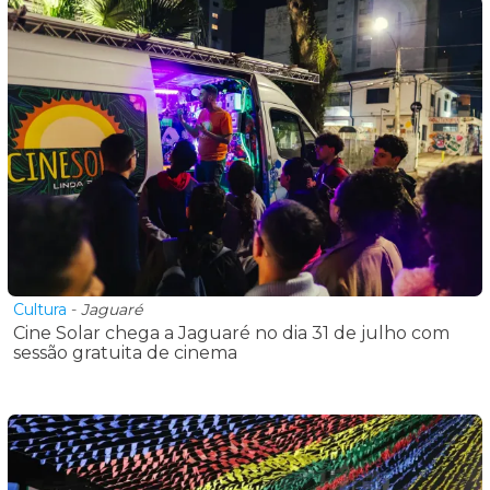
Cultura
-
Jaguaré
Cine Solar chega a Jaguaré no dia 31 de julho com
sessão gratuita de cinema