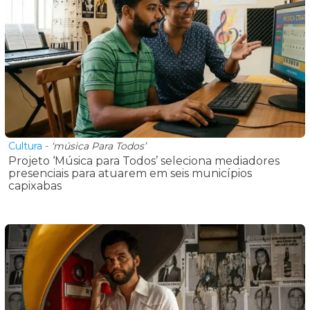
Cultura
-
‘música Para Todos’
Projeto ‘Música para Todos’ seleciona mediadores
presenciais para atuarem em seis municípios
capixabas