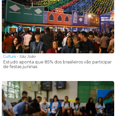
Cultura
-
São João
Estudo aponta que 85% dos brasileiros vão participar
de festas juninas