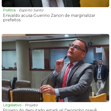
Política
-
Espírito Santo
Enivaldo acusa Guerino Zanon de marginalizar
prefeitos
Legislativo
-
Projeto
Projeto do deputado estadual Denninho prevê