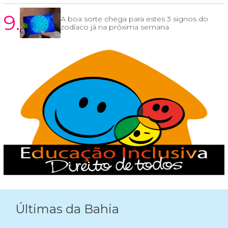
9.
A boa sorte chega para estes 3 signos do
zodíaco já na próxima semana
Últimas da Bahia