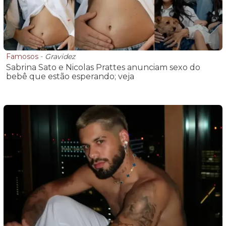
Famosos
-
Gravidez
Sabrina Sato e Nicolas Prattes anunciam sexo do
bebê que estão esperando; veja