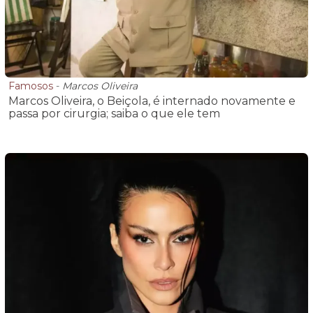
Famosos
-
Marcos Oliveira
Marcos Oliveira, o Beiçola, é internado novamente e
passa por cirurgia; saiba o que ele tem