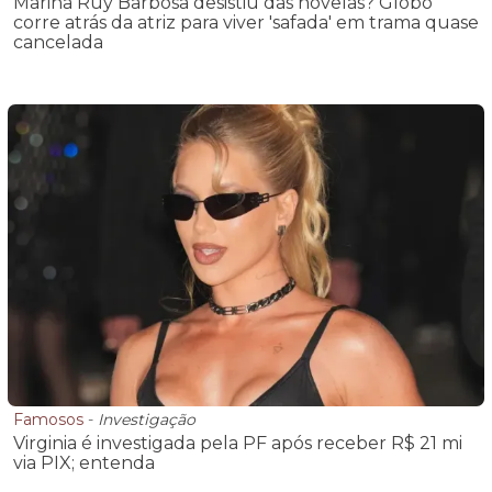
Marina Ruy Barbosa desistiu das novelas? Globo
corre atrás da atriz para viver 'safada' em trama quase
cancelada
Famosos
-
Investigação
Virginia é investigada pela PF após receber R$ 21 mi
via PIX; entenda