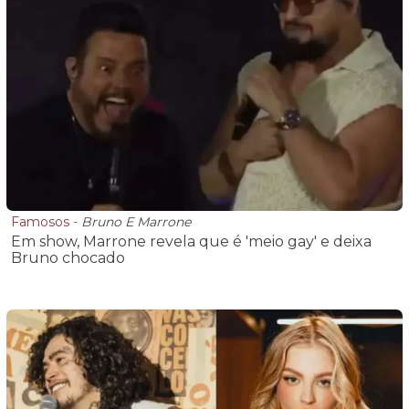
Famosos
-
Bruno E Marrone
Em show, Marrone revela que é 'meio gay' e deixa
Bruno chocado