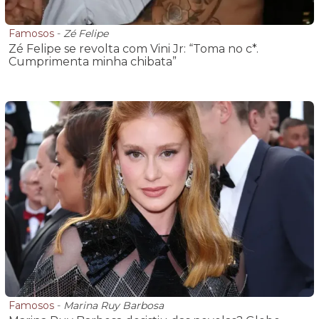
Famosos
-
Zé Felipe
Zé Felipe se revolta com Vini Jr: “Toma no c*.
Cumprimenta minha chibata”
Famosos
-
Marina Ruy Barbosa