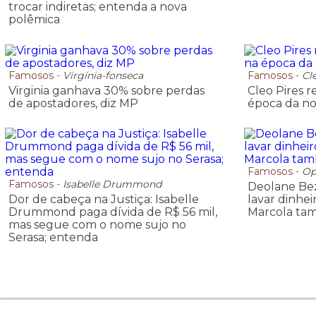
trocar indiretas; entenda a nova
polêmica
Famosos
-
Virgínia-fonseca
Famosos
-
Cl
Virginia ganhava 30% sobre perdas
Cleo Pires r
de apostadores, diz MP
época da no
Famosos
-
Op
Famosos
-
Isabelle Drummond
Deolane Bez
Dor de cabeça na Justiça: Isabelle
lavar dinhei
Drummond paga dívida de R$ 56 mil,
Marcola ta
mas segue com o nome sujo no
Serasa; entenda