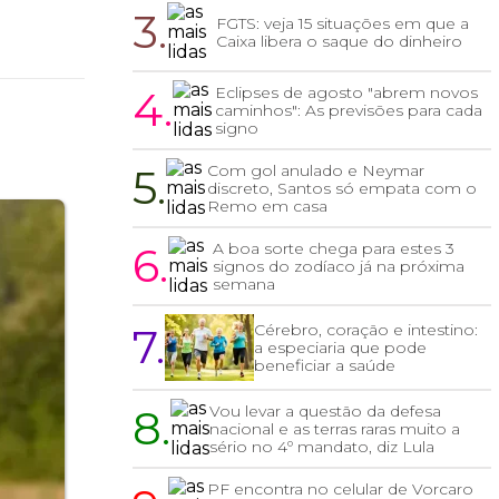
3.
FGTS: veja 15 situações em que a
Caixa libera o saque do dinheiro
4.
Eclipses de agosto "abrem novos
caminhos": As previsões para cada
signo
5.
Com gol anulado e Neymar
discreto, Santos só empata com o
Remo em casa
6.
A boa sorte chega para estes 3
signos do zodíaco já na próxima
semana
7.
Cérebro, coração e intestino:
a especiaria que pode
beneficiar a saúde
8.
Vou levar a questão da defesa
nacional e as terras raras muito a
sério no 4º mandato, diz Lula
PF encontra no celular de Vorcaro