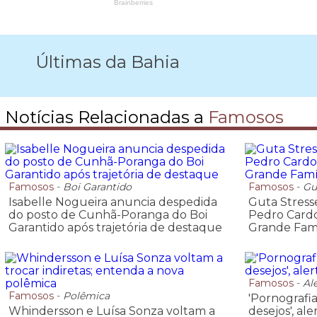
Últimas da Bahia
Notícias Relacionadas a
Famosos
Famosos
-
Boi Garantido
Famosos
-
Gu
Isabelle Nogueira anuncia despedida
Guta Stress
do posto de Cunhã-Poranga do Boi
Pedro Cardo
Garantido após trajetória de destaque
Grande Famí
Famosos
-
Al
Famosos
-
Polêmica
'Pornografia
Whindersson e Luísa Sonza voltam a
desejos', al