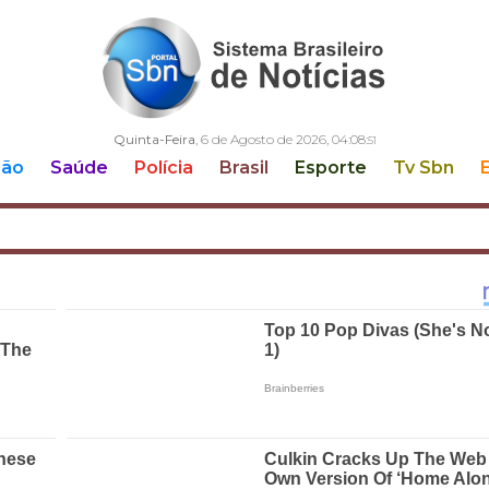
Quinta-Feira
, 6 de Agosto de 2026,
04:08:
52
ção
Saúde
Polícia
Brasil
Esporte
Tv Sbn