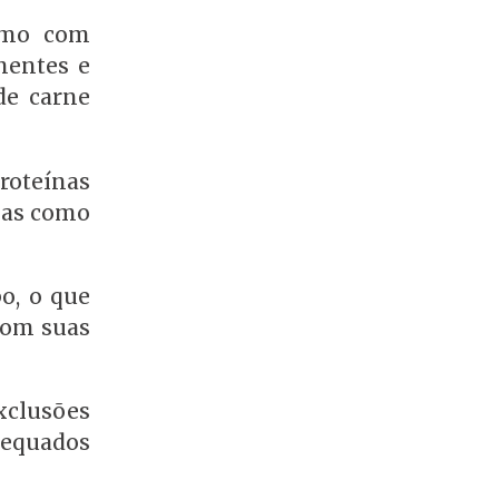
esmo com
mentes e
de carne
roteínas
mas como
o, o que
com suas
xclusões
dequados