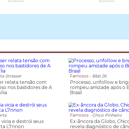
ta Stresser
Famosos
-
Bbb 26
er relata tensão com
Processo, unfollow e bri
so nos bastidores de A
rompeu amizade após o B
lia
Brasil
erta
Famosos
-
Chico Pinheiro
 vicia e destrói seus
Ex-âncora da Globo, Chico
erta L7nnon
revela diagnóstico de cân