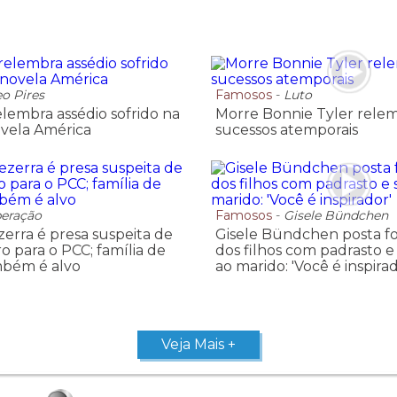
eo Pires
Famosos
-
Luto
elembra assédio sofrido na
Morre Bonnie Tyler rele
vela América
sucessos atemporais
eração
Famosos
-
Gisele Bündchen
erra é presa suspeita de
Gisele Bündchen posta fo
ro para o PCC; família de
dos filhos com padrasto e
mbém é alvo
ao marido: 'Você é inspirad
Veja Mais +