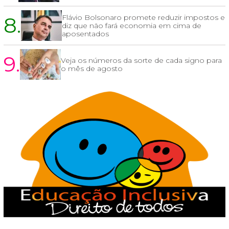
8.
Flávio Bolsonaro promete reduzir impostos e
diz que não fará economia em cima de
aposentados
9.
Veja os números da sorte de cada signo para
o mês de agosto