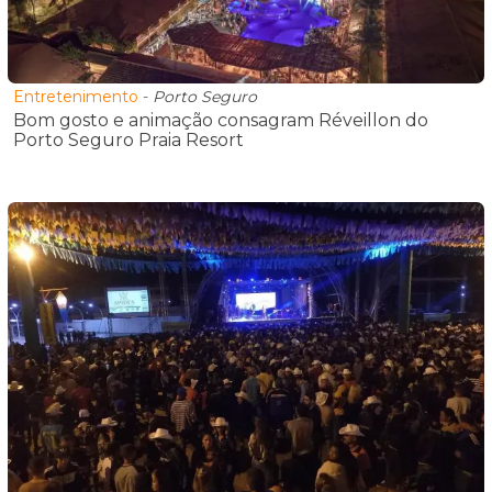
Entretenimento
-
Porto Seguro
Bom gosto e animação consagram Réveillon do
Porto Seguro Praia Resort