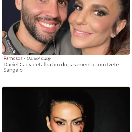
Famosos
-
Daniel Cady
Daniel Cady detalha fim do casamento com Ivete
Sangalo