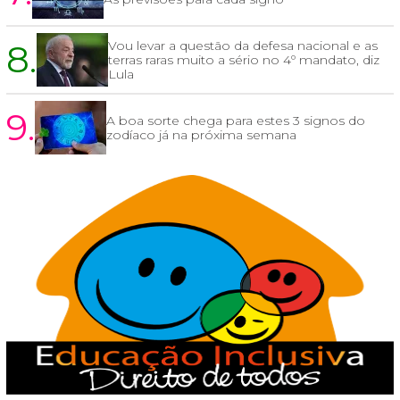
8.
Vou levar a questão da defesa nacional e as
terras raras muito a sério no 4º mandato, diz
Lula
9.
A boa sorte chega para estes 3 signos do
zodíaco já na próxima semana