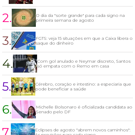
2.
O dia da "sorte grande" para cada signo na
primeira semana de agosto
3.
FGTS: veja 15 situações em que a Caixa libera o
saque do dinheiro
4.
Com gol anulado e Neymar discreto, Santos
só empata com o Remo em casa
5.
Cérebro, coração e intestino: a especiaria que
pode beneficiar a saúde
6.
Michelle Bolsonaro é oficializada candidata ao
Senado pelo DF
7.
Eclipses de agosto "abrem novos caminhos":
As previsões para cada signo