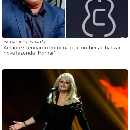
Famosos
-
Leonardo
Amante? Leonardo homenageia mulher ao batizar
nova fazenda: 'Honrar'