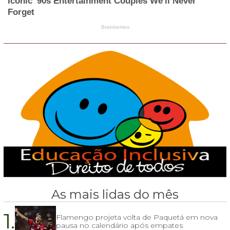
As mais lidas do mês
1.
Flamengo projeta volta de Paquetá em nova
pausa no calendário após empates