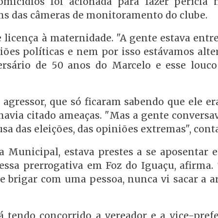
micídios foi acionada para fazer perícia n
ns das câmeras de monitoramento do clube.
e licença à maternidade. "A gente estava ent
iões políticas e nem por isso estávamos alte
versário de 50 anos do Marcelo e esse louc
agressor, que só ficaram sabendo que ele er
 havia citado ameaças. "Mas a gente conversa
sa das eleições, das opiniões extremas", conta
 Municipal, estava prestes a se aposentar 
ssa prerrogativa em Foz do Iguaçu, afirma.
e brigar com uma pessoa, nunca vi sacar a ar
á tendo concorrido a vereador e a vice-prefe