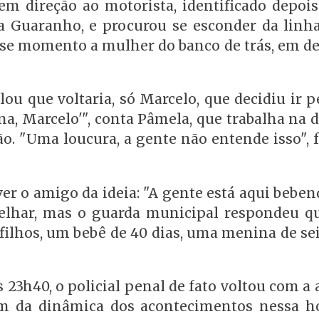
em direção ao motorista, identificado depoi
ha Guaranho, e procurou se esconder da linha 
sse momento a mulher do banco de trás, em de
 que voltaria, só Marcelo, que decidiu ir p
ina, Marcelo'", conta Pâmela, que trabalha na 
o. "Uma loucura, a gente não entende isso", f
r o amigo da ideia: "A gente está aqui beben
elhar, mas o guarda municipal respondeu q
filhos, um bebê de 40 dias, uma menina de sei
s 23h40, o policial penal de fato voltou com 
m da dinâmica dos acontecimentos nessa h