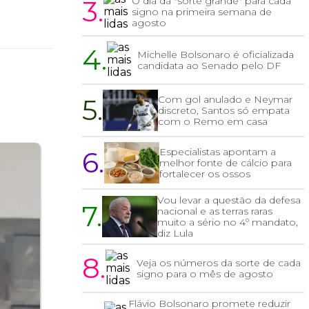
3.
O dia da "sorte grande" para cada
signo na primeira semana de
agosto
4.
Michelle Bolsonaro é oficializada
candidata ao Senado pelo DF
5.
Com gol anulado e Neymar
discreto, Santos só empata
com o Remo em casa
6.
Especialistas apontam a
melhor fonte de cálcio para
fortalecer os ossos
Vou levar a questão da defesa
7.
nacional e as terras raras
muito a sério no 4º mandato,
diz Lula
8.
Veja os números da sorte de cada
signo para o mês de agosto
Flávio Bolsonaro promete reduzir