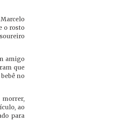
 Marcelo
 o rosto
esoureiro
um amigo
eram que
 bebê no
m morrer,
ículo, ao
ado para