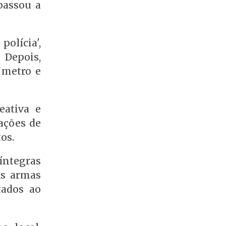
passou a
polícia',
 Depois,
 metro e
eativa e
rações de
os.
 íntegras
As armas
tados ao