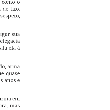
s como o
de tiro.
sespero,
egar sua
delegacia
ala ela à
do, arma
ue quase
s anos e
a arma em
ora, mas