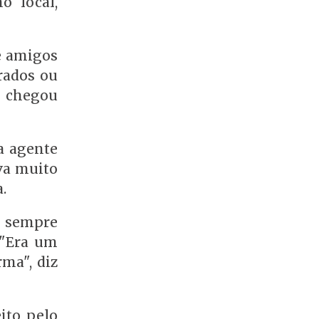
o local,
re amigos
rados ou
o chegou
a agente
va muito
.
e sempre
 "Era um
ma", diz
ito pelo