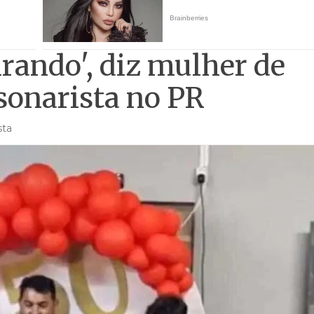
irando', diz mulher de
sonarista no PR
sta