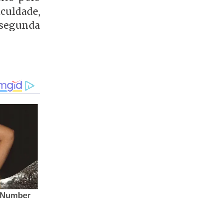
culdade,
 segunda