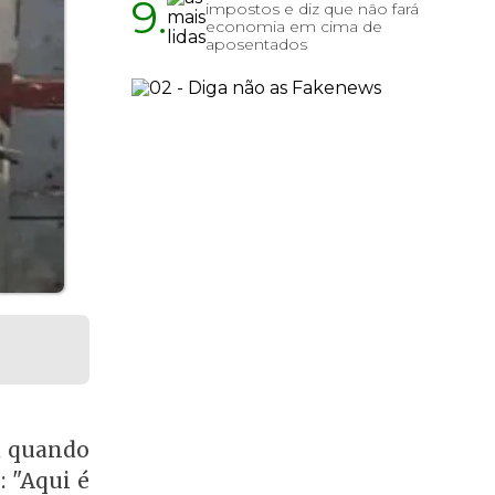
9.
impostos e diz que não fará
economia em cima de
aposentados
ta quando
 "Aqui é