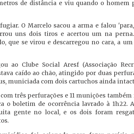
 metros de distância e viu quando o homem 
giar. O Marcelo sacou a arma e falou 'para, 
Errou uns dois tiros e acertou um na perna.
, que se virou e descarregou no cara, a um
u ao Clube Social Aresf (Associação Recr
stava caído ao chão, atingido por duas perfu
us, municiada com dois cartuchos ainda intact
io com três perfurações e 11 munições também
a o boletim de ocorrência lavrado à 1h22. 
ita gente no local, e os dois foram resga
os.