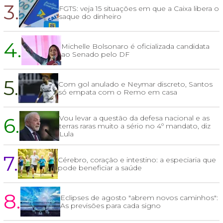
3.
FGTS: veja 15 situações em que a Caixa libera o
saque do dinheiro
4.
Michelle Bolsonaro é oficializada candidata
ao Senado pelo DF
5.
Com gol anulado e Neymar discreto, Santos
só empata com o Remo em casa
6.
Vou levar a questão da defesa nacional e as
terras raras muito a sério no 4º mandato, diz
Lula
7.
Cérebro, coração e intestino: a especiaria que
pode beneficiar a saúde
8.
Eclipses de agosto "abrem novos caminhos":
As previsões para cada signo