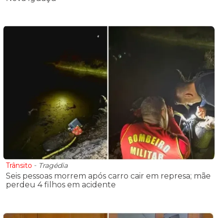
Trânsito
-
Tragédia
Seis pessoas morrem após carro cair em represa; mãe
perdeu 4 filhos em acidente