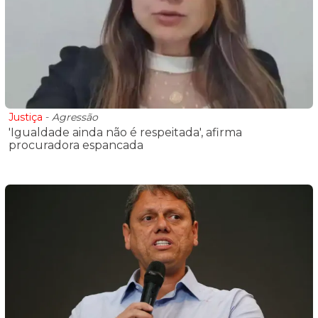
Justiça
-
Agressão
'Igualdade ainda não é respeitada', afirma
procuradora espancada