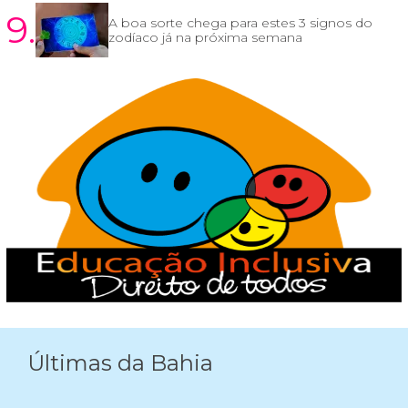
9.
A boa sorte chega para estes 3 signos do
zodíaco já na próxima semana
Últimas da Bahia