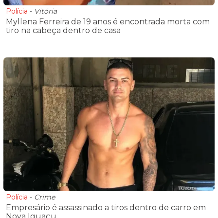
Polícia
-
Vitória
Myllena Ferreira de 19 anos é encontrada morta com
tiro na cabeça dentro de casa
Polícia
-
Crime
Empresário é assassinado a tiros dentro de carro em
Nova Iguaçu