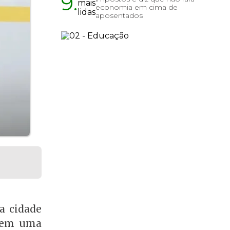
9.
economia em cima de
aposentados
a cidade
o em uma