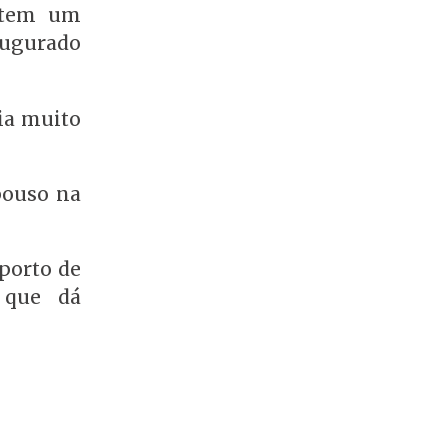
á tem um
augurado
ria muito
pouso na
porto de
 que dá