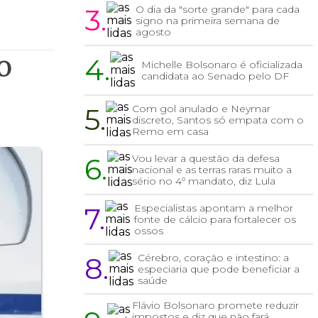
3.
O dia da "sorte grande" para cada
signo na primeira semana de
agosto
o
4.
Michelle Bolsonaro é oficializada
candidata ao Senado pelo DF
5.
Com gol anulado e Neymar
discreto, Santos só empata com o
Remo em casa
6.
Vou levar a questão da defesa
nacional e as terras raras muito a
sério no 4º mandato, diz Lula
7.
Especialistas apontam a melhor
fonte de cálcio para fortalecer os
ossos
8.
Cérebro, coração e intestino: a
especiaria que pode beneficiar a
saúde
Flávio Bolsonaro promete reduzir
impostos e diz que não fará