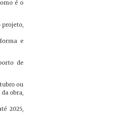
como é o
 projeto,
eforma e
porto de
utubro ou
 da obra,
té 2025,