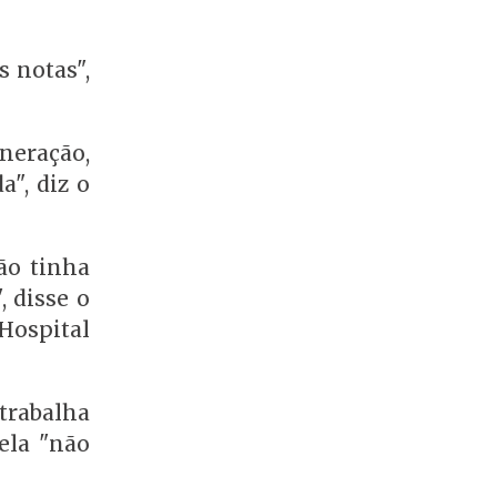
s notas",
neração,
a", diz o
ão tinha
, disse o
Hospital
trabalha
ela "não