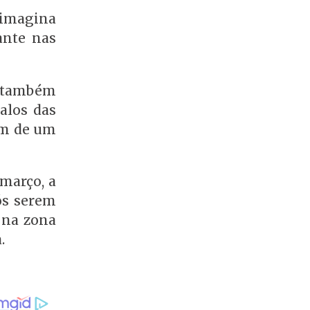
 imagina
ante nas
Há também
alos das
em de um
março, a
ós serem
 na zona
.