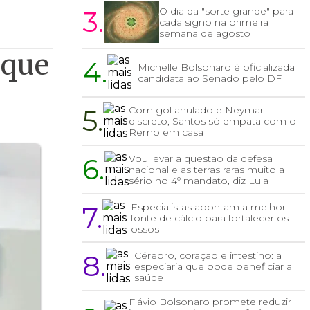
3.
O dia da "sorte grande" para
cada signo na primeira
semana de agosto
aque
4.
Michelle Bolsonaro é oficializada
candidata ao Senado pelo DF
5.
Com gol anulado e Neymar
discreto, Santos só empata com o
Remo em casa
6.
Vou levar a questão da defesa
nacional e as terras raras muito a
sério no 4º mandato, diz Lula
7.
Especialistas apontam a melhor
fonte de cálcio para fortalecer os
ossos
8.
Cérebro, coração e intestino: a
especiaria que pode beneficiar a
saúde
Flávio Bolsonaro promete reduzir