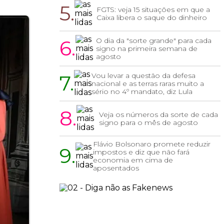
5.
FGTS: veja 15 situações em que a
Caixa libera o saque do dinheiro
6.
O dia da "sorte grande" para cada
signo na primeira semana de
agosto
7.
Vou levar a questão da defesa
nacional e as terras raras muito a
sério no 4º mandato, diz Lula
8.
Veja os números da sorte de cada
signo para o mês de agosto
Flávio Bolsonaro promete reduzir
9.
impostos e diz que não fará
economia em cima de
aposentados