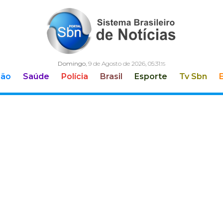
Domingo
, 9 de Agosto de 2026,
05:31:
17
ção
Saúde
Polícia
Brasil
Esporte
Tv Sbn