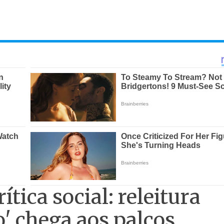
ítica social: releitura
o' chega aos palcos