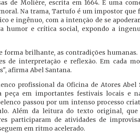
as de Molière, escrita em 1664. É uma com
de moral. Na trama, Tartufo é um impostor que 
o e ingênuo, com a intenção de se apoderar
a humor e crítica social, expondo a ingenu
e forma brilhante, as contradições humanas. 
ades de interpretação e reflexão. Em cada m
", afirma Abel Santana.
nco profissional da Oficina de Atores Abel 
a peça em importantes festivais locais e na
o elenco passou por um intenso processo criat
lo. Além da leitura do texto original, que
es participaram de atividades de improvis
 seguem em ritmo acelerado.