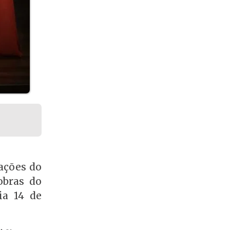
ações do
obras do
ia 14 de