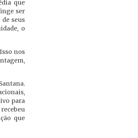
édia que
finge ser
 de seus
idade, o
Isso nos
ontagem,
Santana.
cionais,
ivo para
 recebeu
ação que