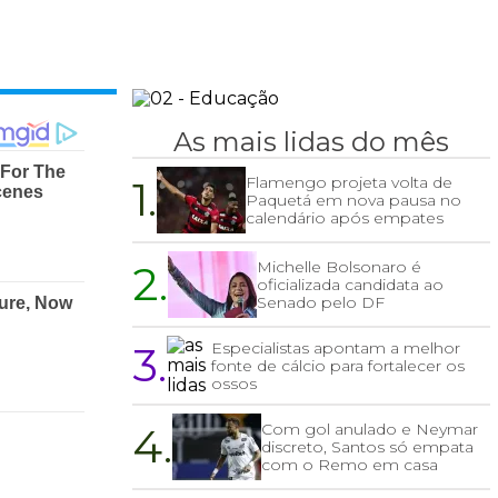
As mais lidas do mês
1.
Flamengo projeta volta de
Paquetá em nova pausa no
calendário após empates
2.
Michelle Bolsonaro é
oficializada candidata ao
Senado pelo DF
3.
Especialistas apontam a melhor
fonte de cálcio para fortalecer os
ossos
4.
Com gol anulado e Neymar
discreto, Santos só empata
com o Remo em casa