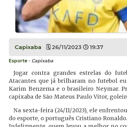
Capixaba
🗓 26/11/2023 🕔 19:37
Esporte
-
Capixaba
Jogar contra grandes estrelas do fut
Atacantes que já brilharam no futebol eu
Karim Benzema e o brasileiro Neymar. Pro
capixaba de São Mateus Paulo Vitor, golei
Na sexta-feira (24/11/2023), ele enfren
do esporte, o português Cristiano Ronaldo
Infelizmente, quem levou a melhor no con