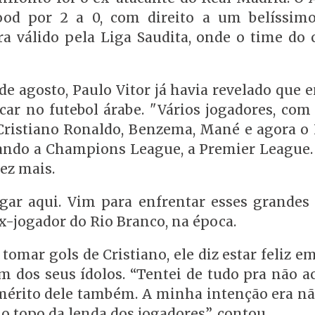
ood por 2 a 0, com direito a um belíssim
a válido pela Liga Saudita, onde o time do 
 de agosto, Paulo Vitor já havia revelado que 
ar no futebol árabe. "Vários jogadores, com
á. Cristiano Ronaldo, Benzema, Mané e agora o
ando a Champions League, a Premier League. 
ez mais.
gar aqui. Vim para enfrentar esses grandes 
ex-jogador do Rio Branco, na época.
omar gols de Cristiano, ele diz estar feliz em
 dos seus ídolos. “Tentei de tudo pra não ac
mérito dele também. A minha intenção era nã
 no topo da lenda dos jogadores”, contou.