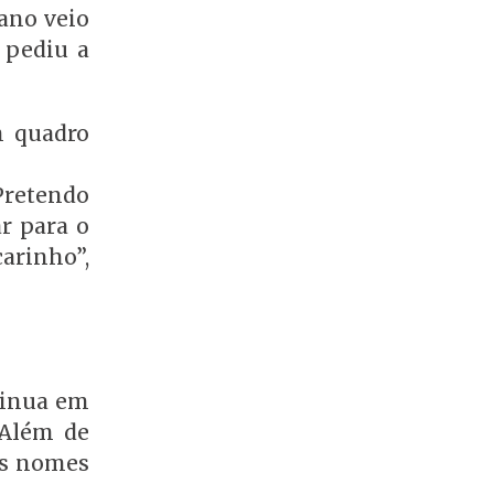
ano veio
 pediu a
m quadro
Pretendo
r para o
arinho”,
tinua em
 Além de
es nomes