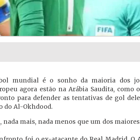
ebol mundial é o sonho da maioria dos jo
ropeu agora estão na Arábia Saudita, como o
nto para defender as tentativas de gol deles
ro do Al-Okhdood.
tou, nada mais, nada menos que um dos maiore
.
fronto foi o ex-atacante do Real Madrid. O A