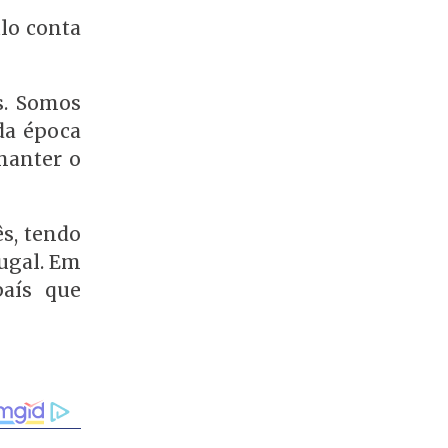
lo conta
s. Somos
da época
 manter o
s, tendo
tugal. Em
país que