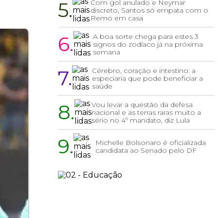
5.
Com gol anulado e Neymar
discreto, Santos só empata com o
Remo em casa
6.
A boa sorte chega para estes 3
signos do zodíaco já na próxima
semana
7.
Cérebro, coração e intestino: a
especiaria que pode beneficiar a
saúde
8.
Vou levar a questão da defesa
nacional e as terras raras muito a
sério no 4º mandato, diz Lula
9.
Michelle Bolsonaro é oficializada
candidata ao Senado pelo DF