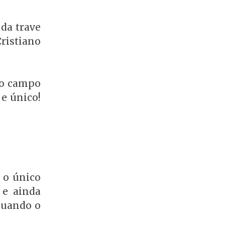
 da trave
ristiano
 o campo
 e único!
 o único
 e ainda
quando o