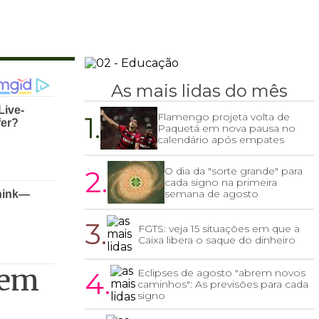
As mais lidas do mês
1.
Flamengo projeta volta de
Paquetá em nova pausa no
calendário após empates
2.
O dia da "sorte grande" para
cada signo na primeira
semana de agosto
3.
FGTS: veja 15 situações em que a
Caixa libera o saque do dinheiro
 em
4.
Eclipses de agosto "abrem novos
caminhos": As previsões para cada
signo