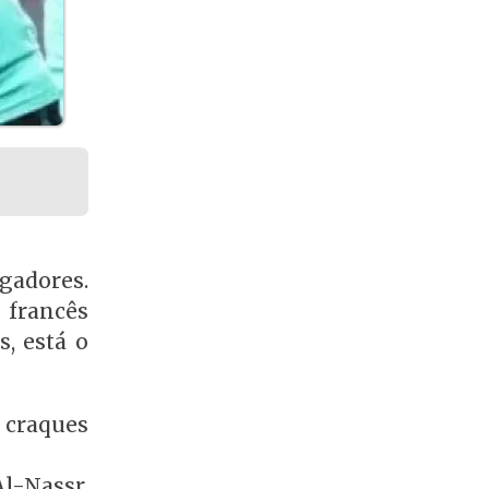
gadores.
 francês
, está o
s craques
l-Nassr,