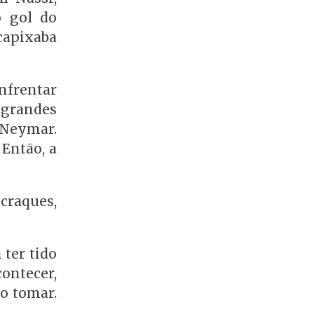
o gol do
capixaba
enfrentar
 grandes
 Neymar.
Então, a
craques,
 ter tido
ontecer,
o tomar.