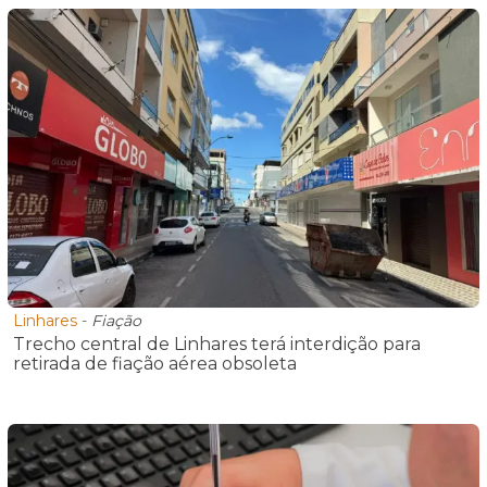
Linhares
-
Fiação
Trecho central de Linhares terá interdição para
retirada de fiação aérea obsoleta