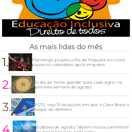
As mais lidas do mês
1.
Flamengo projeta volta de Paquetá em nova
pausa no calendário após empates
2.
O dia da "sorte grande" para cada signo na
primeira semana de agosto
3.
FGTS: veja 15 situações em que a Caixa libera o
saque do dinheiro
4.
Eclipses de agosto "abrem novos caminhos":
As previsões para cada signo