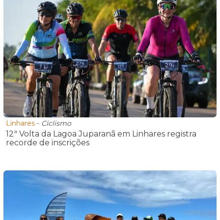
Linhares
-
Ciclismo
12ª Volta da Lagoa Juparanã em Linhares registra
recorde de inscrições