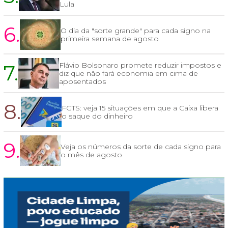
Lula
6.
O dia da "sorte grande" para cada signo na
primeira semana de agosto
7.
Flávio Bolsonaro promete reduzir impostos e
diz que não fará economia em cima de
aposentados
8.
FGTS: veja 15 situações em que a Caixa libera
o saque do dinheiro
9.
Veja os números da sorte de cada signo para
o mês de agosto