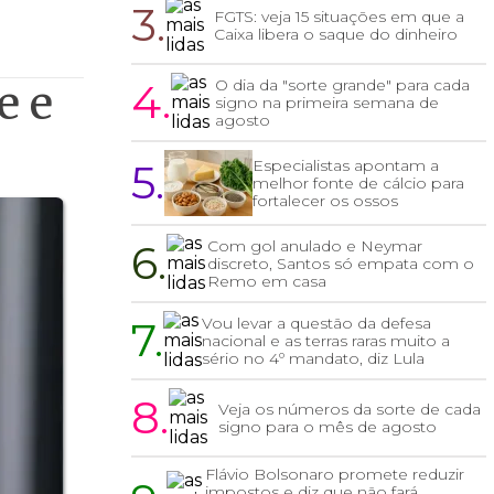
3.
FGTS: veja 15 situações em que a
Caixa libera o saque do dinheiro
4.
O dia da "sorte grande" para cada
e e
signo na primeira semana de
agosto
5.
Especialistas apontam a
melhor fonte de cálcio para
fortalecer os ossos
6.
Com gol anulado e Neymar
discreto, Santos só empata com o
Remo em casa
7.
Vou levar a questão da defesa
nacional e as terras raras muito a
sério no 4º mandato, diz Lula
8.
Veja os números da sorte de cada
signo para o mês de agosto
Flávio Bolsonaro promete reduzir
impostos e diz que não fará