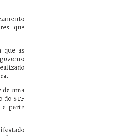
azamento
ores que
m que as
 governo
ealizado
ca.
e de uma
ro do STF
 e parte
ifestado