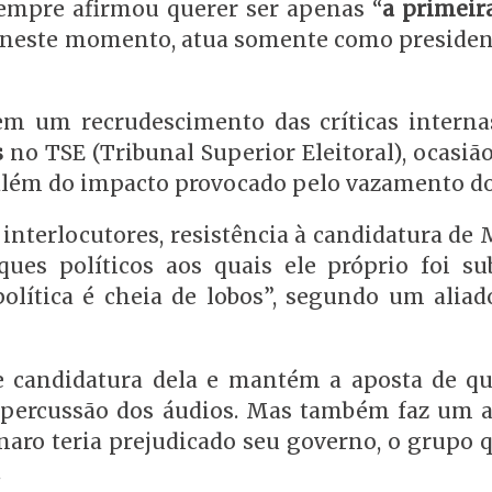
sempre afirmou querer ser apenas “
a primei
 e, neste momento, atua somente como presiden
m um recrudescimento das críticas interna
s
no TSE (Tribunal Superior Eleitoral), ocasiã
 além do impacto provocado pelo vazamento do
terlocutores, resistência à candidatura de M
ues políticos aos quais ele próprio foi su
lítica é cheia de lobos”, segundo um aliad
de candidatura dela e mantém a aposta de q
percussão dos áudios. Mas também faz um al
aro teria prejudicado seu governo, o grupo q
.