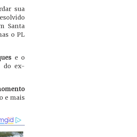
rdar sua
esolvido
em Santa
mas o PL
ques
e o
s do ex-
 momento
o e mais