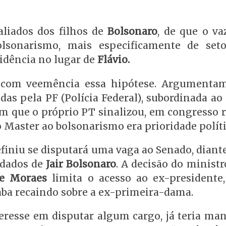
aliados dos filhos de
Bolsonaro
, de que o v
lsonarismo, mais especificamente de set
idência no lugar de
Flávio.
m com veemência essa hipótese. Argumenta
das pela PF (Polícia Federal), subordinada ao
am que o próprio PT sinalizou, em congresso r
 Master ao bolsonarismo era prioridade políti
finiu se disputará uma vaga ao Senado, diant
idados de
Jair Bolsonaro
. A decisão do minist
de Moraes
limita o acesso ao ex-presidente,
aba recaindo sobre a ex-primeira-dama.
eresse em disputar algum cargo, já teria man