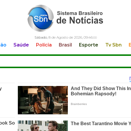
Sábado
, 8 de Agosto de 2026,
09:46:
02
ção
Saúde
Polícia
Brasil
Esporte
Tv Sbn