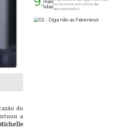
9.
economia em cima de
aposentados
razão do
entuou a
Michelle