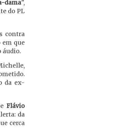
ra-dama
”,
te do PL
s contra
o em que
 áudio.
ichelle,
bmetido.
o da ex-
ue
Flávio
erta: da
ue cerca