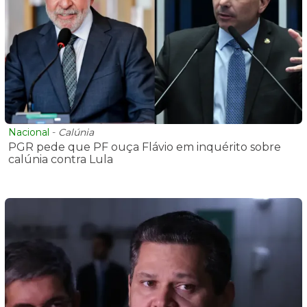
Nacional
-
Calúnia
PGR pede que PF ouça Flávio em inquérito sobre
calúnia contra Lula