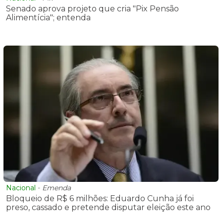
Senado aprova projeto que cria "Pix Pensão
Alimentícia"; entenda
Nacional
-
Emenda
Bloqueio de R$ 6 milhões: Eduardo Cunha já foi
preso, cassado e pretende disputar eleição este ano