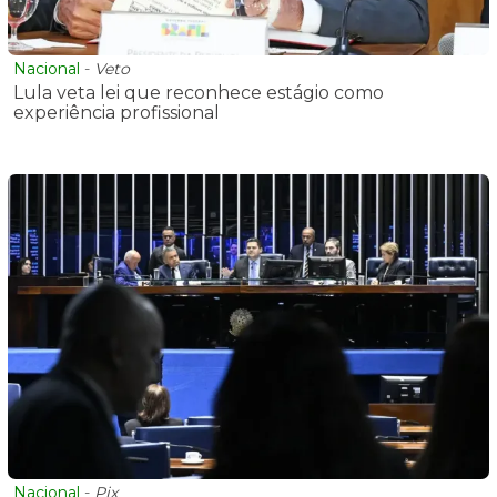
Nacional
-
Veto
Lula veta lei que reconhece estágio como
experiência profissional
Nacional
-
Pix