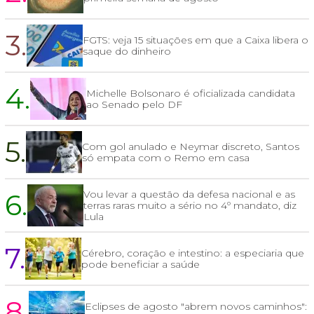
3.
FGTS: veja 15 situações em que a Caixa libera o
saque do dinheiro
4.
Michelle Bolsonaro é oficializada candidata
ao Senado pelo DF
5.
Com gol anulado e Neymar discreto, Santos
só empata com o Remo em casa
6.
Vou levar a questão da defesa nacional e as
terras raras muito a sério no 4º mandato, diz
Lula
7.
Cérebro, coração e intestino: a especiaria que
pode beneficiar a saúde
8.
Eclipses de agosto "abrem novos caminhos":