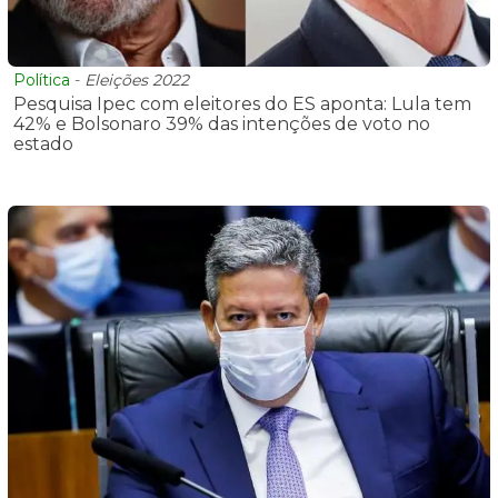
Política
-
Eleições 2022
Pesquisa Ipec com eleitores do ES aponta: Lula tem
42% e Bolsonaro 39% das intenções de voto no
estado