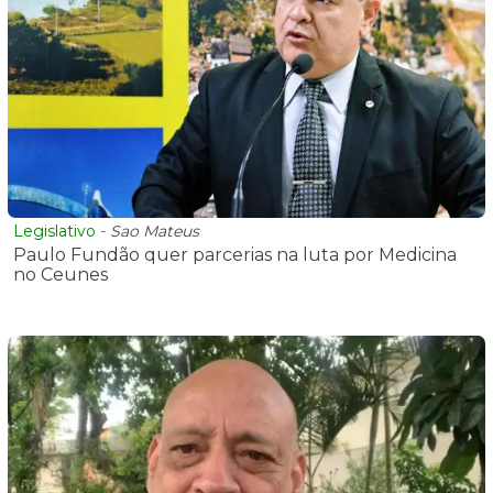
Legislativo
-
Sao Mateus
Paulo Fundão quer parcerias na luta por Medicina
no Ceunes