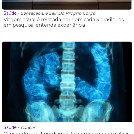
Saúde
-
Sensação De Sair Do Próprio Corpo
Viagem astral é relatada por 1 em cada 5 brasileiros
em pesquisa; entenda experiência
Saúde
-
Cancer
Câncer de intestino: diagnóstico precoce pode salvar