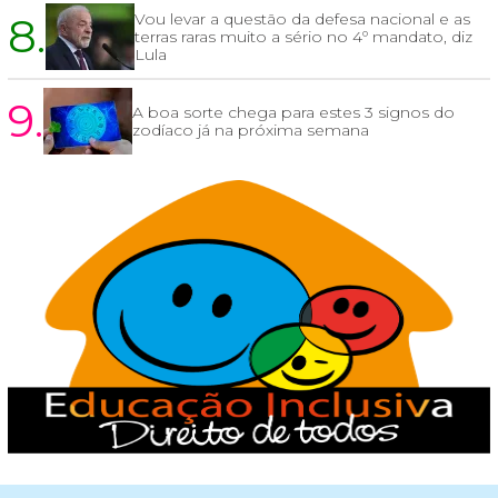
8.
Vou levar a questão da defesa nacional e as
terras raras muito a sério no 4º mandato, diz
Lula
9.
A boa sorte chega para estes 3 signos do
zodíaco já na próxima semana