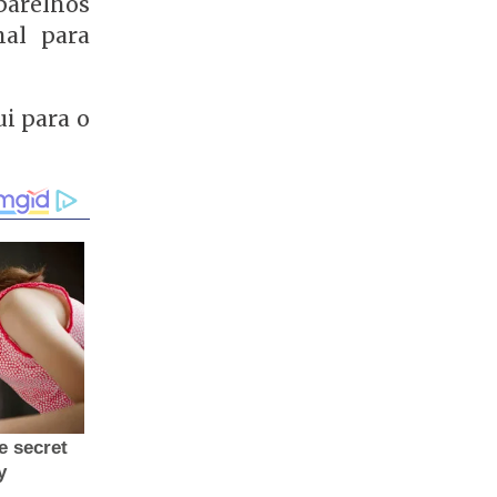
arelhos
nal para
i para o