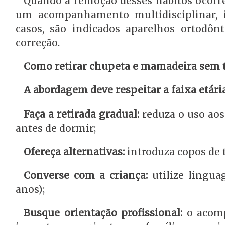
Quando a remoção desses hábitos ocorre
um acompanhamento multidisciplinar, i
casos, são indicados aparelhos ortodôn
correção.
Como retirar chupeta e mamadeira sem
A abordagem deve respeitar a faixa etária
Faça a retirada gradual:
reduza o uso ao
antes de dormir;
Ofereça alternativas:
introduza copos de 
Converse com a criança:
utilize lingua
anos);
Busque orientação profissional:
o acomp