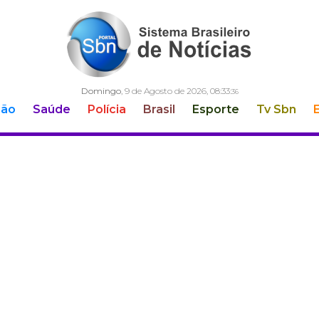
Domingo
, 9 de Agosto de 2026,
08:33:
37
ção
Saúde
Polícia
Brasil
Esporte
Tv Sbn