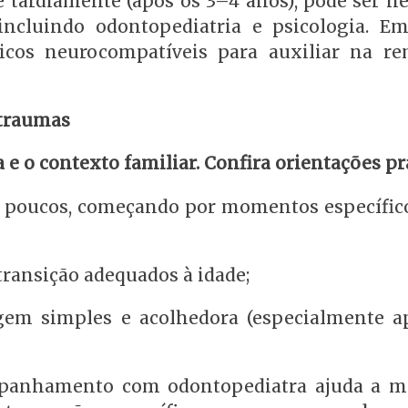
 tardiamente (após os 3–4 anos), pode ser ne
ncluindo odontopediatria e psicologia. E
ticos neurocompatíveis para auxiliar na r
 traumas
 e o contexto familiar. Confira orientações pr
s poucos, começando por momentos específic
transição adequados à idade;
gem simples e acolhedora (especialmente a
anhamento com odontopediatra ajuda a mo