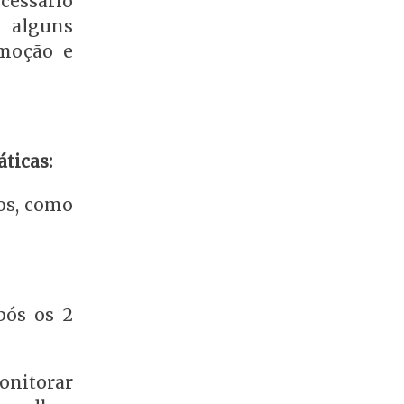
cessário
m alguns
emoção e
áticas:
os, como
pós os 2
nitorar