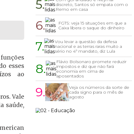
5.
discreto, Santos só empata com o
Remo em casa
6.
FGTS: veja 15 situações em que a
Caixa libera o saque do dinheiro
7.
Vou levar a questão da defesa
nacional e as terras raras muito a
sério no 4º mandato, diz Lula
 funções
Flávio Bolsonaro promete reduzir
8.
do esses
impostos e diz que não fará
economia em cima de
ízos ao
aposentados
9.
Veja os números da sorte de
cada signo para o mês de
ros. Vale
agosto
a saúde,
American