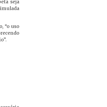
eta seja
timulada
, “o uso
orecendo
o”.