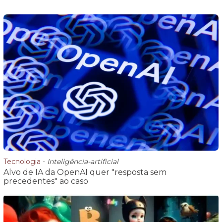
Tecnologia
-
Inteligência-artificial
Alvo de IA da OpenAI quer "resposta sem
precedentes" ao caso