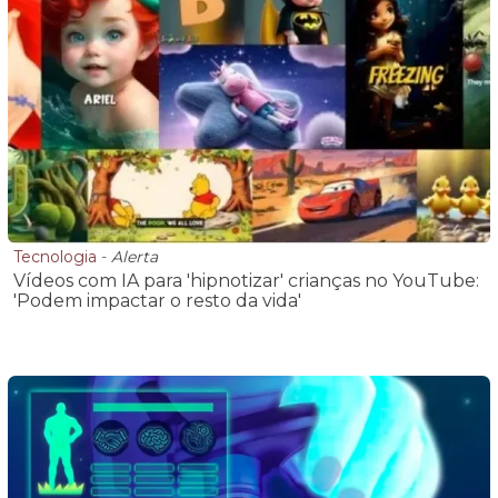
Tecnologia
-
Alerta
Vídeos com IA para 'hipnotizar' crianças no YouTube:
'Podem impactar o resto da vida'