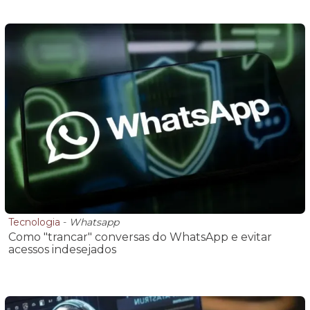
Tecnologia
-
Whatsapp
Como "trancar" conversas do WhatsApp e evitar
acessos indesejados