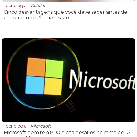
Tecnologia
-
Celular
Cinco desvantagens que você deve saber antes de
comprar um iPhone usado
Tecnologia
-
Microsoft
Microsoft demite 4.800 e cita desafios no ramo de IA