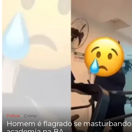
Polícia
-
Crime
Homem é flagrado se masturbando 
academia na BA