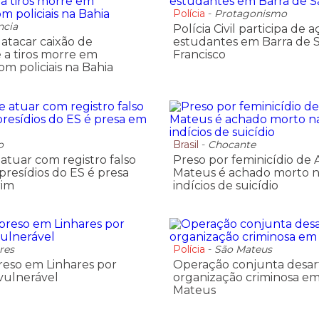
Polícia
-
Protagonismo
ncia
Polícia Civil participa de
 atacar caixão de
estudantes em Barra de 
 a tiros morre em
Francisco
m policiais na Bahia
o
Brasil
-
Chocante
atuar com registro falso
Preso por feminicídio de 
resídios do ES é presa
Mateus é achado morto n
rim
indícios de suicídio
res
Polícia
-
São Mateus
eso em Linhares por
Operação conjunta desar
vulnerável
organização criminosa e
Mateus