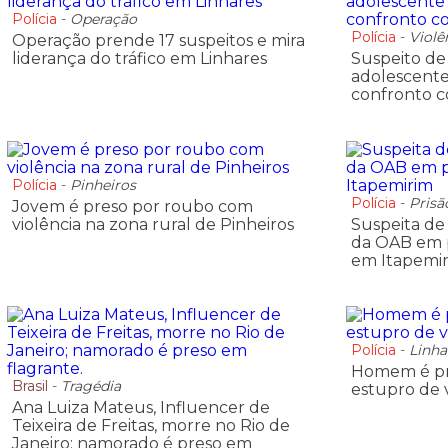
Polícia
-
Operação
Polícia
-
Violê
Operação prende 17 suspeitos e mira
liderança do tráfico em Linhares
Suspeito de
adolescente
confronto co
Polícia
-
Pinheiros
Polícia
-
Prisã
Jovem é preso por roubo com
violência na zona rural de Pinheiros
Suspeita de 
da OAB em p
em Itapemi
Polícia
-
Linha
Homem é pr
Brasil
-
Tragédia
estupro de 
Ana Luiza Mateus, Influencer de
Teixeira de Freitas, morre no Rio de
Janeiro; namorado é preso em