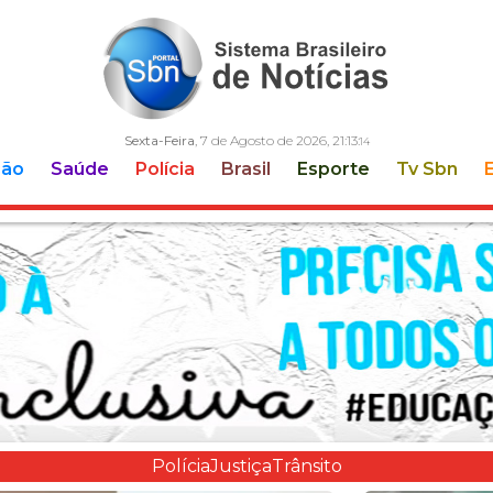
Sexta-Feira
, 7 de Agosto de 2026,
21:13:
15
ção
Saúde
Polícia
Brasil
Esporte
Tv Sbn
Polícia
Justiça
Trânsito