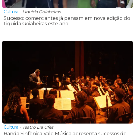
Cultura
-
Liquida Goiabeiras
Sucesso: comerciantes já pensam em nova edição do
Liquida Goiabeiras este ano
Cultura
-
Teatro Da Ufes
Banda Sinfônica Vale Música apresenta sucessos do