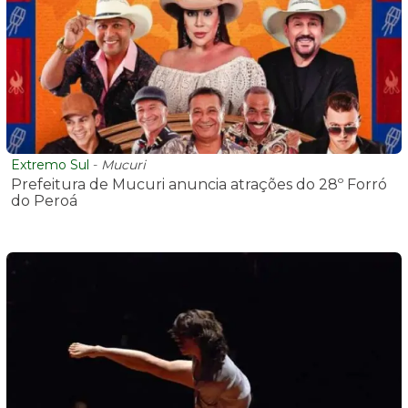
Extremo Sul
-
Mucuri
Prefeitura de Mucuri anuncia atrações do 28º Forró
do Peroá