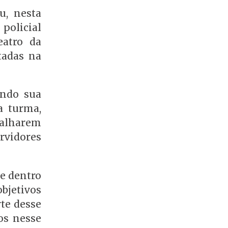
u, nesta
policial
eatro da
tadas na
endo sua
a turma,
abalharem
rvidores
e dentro
bjetivos
te desse
os nesse