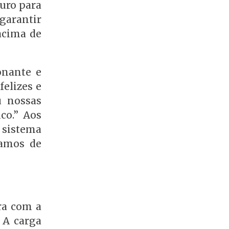
guro para
 garantir
 acima de
onante e
elizes e
u nossas
co.” Aos
 sistema
samos de
ra com a
 A carga