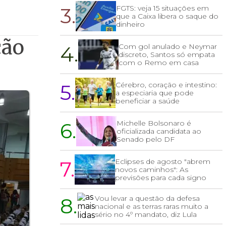
3.
FGTS: veja 15 situações em
que a Caixa libera o saque do
dinheiro
ção
4.
Com gol anulado e Neymar
discreto, Santos só empata
com o Remo em casa
5.
Cérebro, coração e intestino:
a especiaria que pode
beneficiar a saúde
6.
Michelle Bolsonaro é
oficializada candidata ao
Senado pelo DF
7.
Eclipses de agosto "abrem
novos caminhos": As
previsões para cada signo
8.
Vou levar a questão da defesa
nacional e as terras raras muito a
sério no 4º mandato, diz Lula