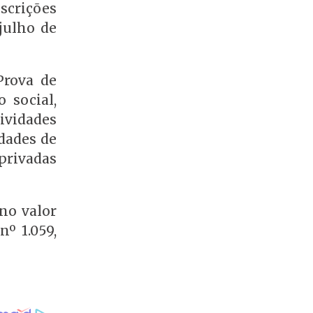
nscrições
julho de
Prova de
 social,
tividades
dades de
 privadas
 no valor
º 1.059,