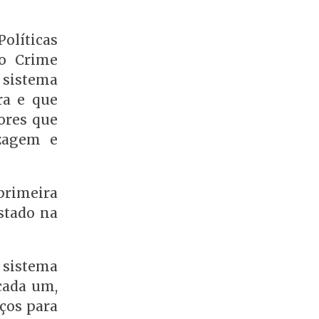
olíticas
o Crime
o sistema
ra e que
ores que
izagem e
 primeira
stado na
 sistema
cada um,
ços para