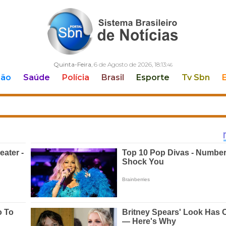
Quinta-Feira
, 6 de Agosto de 2026,
18:13:
47
ção
Saúde
Polícia
Brasil
Esporte
Tv Sbn