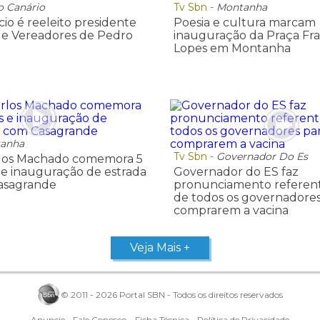
o Canário
Tv Sbn
-
Montanha
io é reeleito presidente
Poesia e cultura marcam
de Vereadores de Pedro
inauguração da Praça Fra
Lopes em Montanha
anha
Tv Sbn
-
Governador Do Es
rlos Machado comemora 5
s e inauguração de estrada
Governador do ES faz
Casagrande
pronunciamento referent
de todos os governadores
comprarem a vacina
Veja Mais +
© 2011 - 2026 Portal SBN - Todos os direitos reservados
Anuncie
Fale Conosco
Ficha Técnica
Política de Privacidade