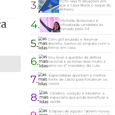
3.
FGTS: veja 15 situações em
que a Caixa libera o saque do
dinheiro
ça
4.
Michelle Bolsonaro é
oficializada candidata ao
Senado pelo DF
5.
Com gol anulado e Neymar
discreto, Santos só empata com o
Remo em casa
6.
Vou levar a questão da defesa
nacional e as terras raras muito a
sério no 4º mandato, diz Lula
7.
Especialistas apontam a melhor
fonte de cálcio para fortalecer os
ossos
8.
Cérebro, coração e intestino: a
especiaria que pode beneficiar a
saúde
Eclipses de agosto "abrem novos