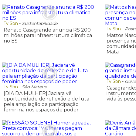
Tv Sbn
-
Sustentabilidade
Tv Sbn
-
Post
Renato Casagrande anuncia R$ 200
milhões para infraestrutura climática
Mattos Nas
no ES
presença no 
comunidade
Mata
Tv Sbn
-
Gove
Tv Sbn
-
São Mateus
Casagrande: 
[DIA DA MULHER] Jaciara vê
instrumento
oportunidade de reflexão e de luta
vida às pess
pela ampliação da participação
feminina nos espaços de poder