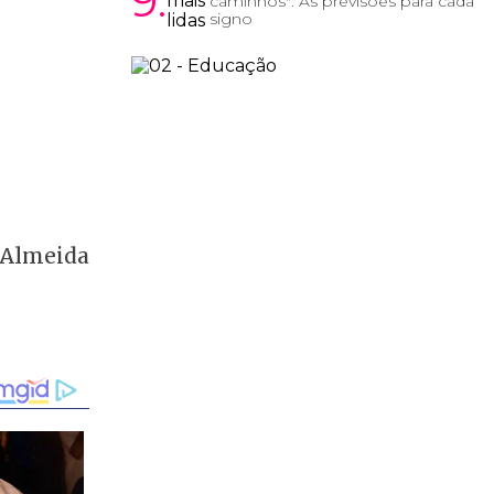
9.
caminhos": As previsões para cada
signo
 Almeida