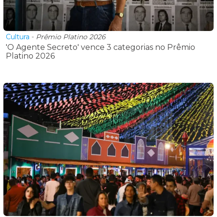
Cultura
-
Prêmio Platino 2026
'O Agente Secreto' vence 3 categorias no Prêmio
Platino 2026