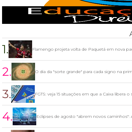
1.
Flamengo projeta volta de Paquetá em nova pa
2.
O dia da "sorte grande" para cada signo na pr
3.
FGTS: veja 15 situações em que a Caixa libera o
4.
Eclipses de agosto "abrem novos caminhos": A