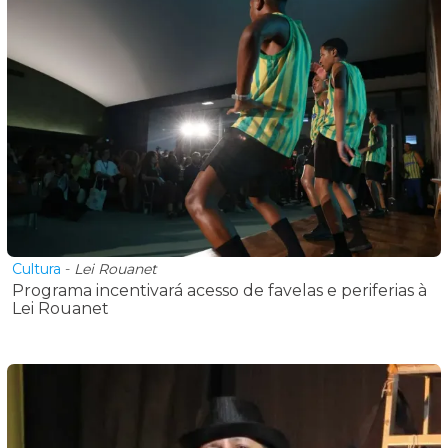
Cultura
-
Lei Rouanet
Programa incentivará acesso de favelas e periferias à
Lei Rouanet