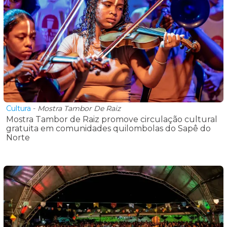
Cultura
-
Mostra Tambor De Raiz
Mostra Tambor de Raiz promove circulação cultural
gratuita em comunidades quilombolas do Sapê do
Norte