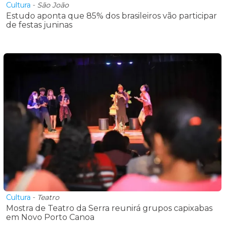
Cultura
-
São João
Estudo aponta que 85% dos brasileiros vão participar
de festas juninas
Cultura
-
Teatro
Mostra de Teatro da Serra reunirá grupos capixabas
em Novo Porto Canoa