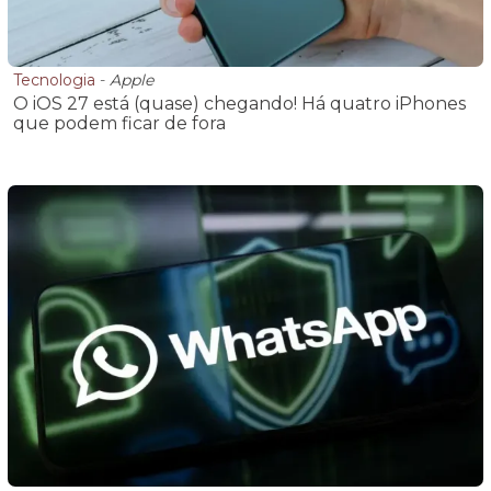
Tecnologia
-
Apple
O iOS 27 está (quase) chegando! Há quatro iPhones
que podem ficar de fora