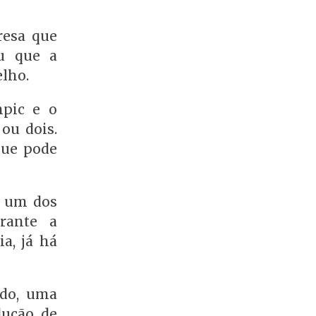
resa que
ou que a
elho.
mpic e o
ou dois.
que pode
, um dos
rante a
a, já há
ado, uma
dução de