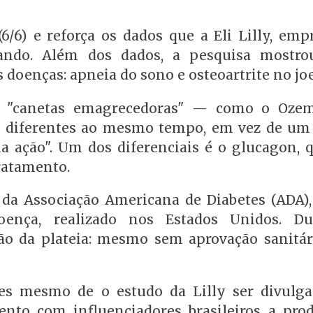
6/6) e reforça os dados que a Eli Lilly, emp
gando. Além dos dados, a pesquisa mostr
s doenças: apneia do sono e osteoartrite no jo
as "canetas emagrecedoras" — como o Oze
diferentes ao mesmo tempo, em vez de um 
a ação". Um dos diferenciais é o glucagon, 
ratamento.
 da Associação Americana de Diabetes (ADA)
ença, realizado nos Estados Unidos. Du
o da plateia: mesmo sem aprovação sanitári
es mesmo de o estudo da Lilly ser divulg
to com influenciadores brasileiros a pro