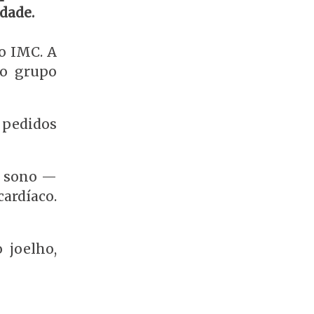
dade.
o IMC. A
no grupo
 pedidos
o sono —
ardíaco.
 joelho,