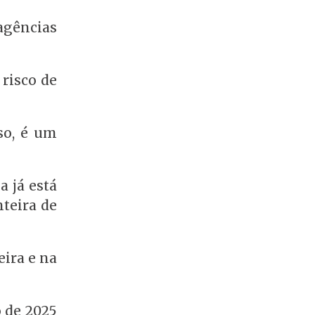
agências
 risco de
so, é um
a já está
nteira de
eira e na
o de 2025