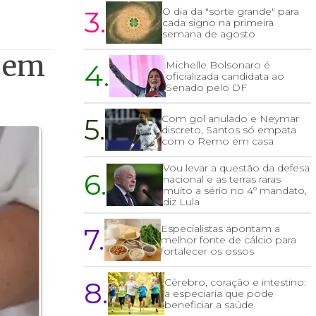
3.
O dia da "sorte grande" para
cada signo na primeira
semana de agosto
% em
4.
Michelle Bolsonaro é
oficializada candidata ao
Senado pelo DF
5.
Com gol anulado e Neymar
discreto, Santos só empata
com o Remo em casa
Vou levar a questão da defesa
6.
nacional e as terras raras
muito a sério no 4º mandato,
diz Lula
7.
Especialistas apontam a
melhor fonte de cálcio para
fortalecer os ossos
8.
Cérebro, coração e intestino:
a especiaria que pode
beneficiar a saúde