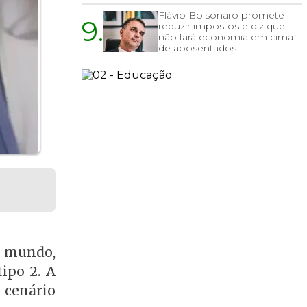
Flávio Bolsonaro promete
9.
reduzir impostos e diz que
não fará economia em cima
de aposentados
o mundo,
ipo 2. A
 cenário