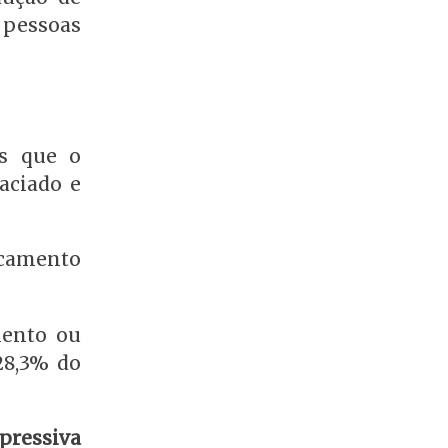
 pessoas
os que o
aciado e
icamento
mento ou
28,3% do
pressiva