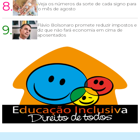
8.
Veja os números da sorte de cada signo para
o mês de agosto
9.
Flávio Bolsonaro promete reduzir impostos e
diz que não fará economia em cima de
aposentados