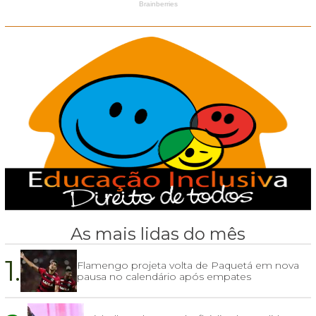
As mais lidas do mês
1.
Flamengo projeta volta de Paquetá em nova
pausa no calendário após empates