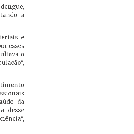
dengue,
ntando a
eriais e
por esses
ultava o
ulação”,
stimento
ssionais
aúde da
ia desse
iência”,