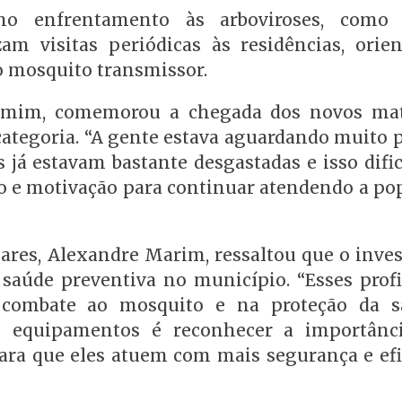
no enfrentamento às arboviroses, como 
am visitas periódicas às residências, orie
o mosquito transmissor.
smim, comemorou a chegada dos novos mat
categoria. “A gente estava aguardando muito 
já estavam bastante desgastadas e isso dific
o e motivação para continuar atendendo a pop
hares, Alexandre Marim, ressaltou que o inve
 saúde preventiva no município. “Esses profi
combate ao mosquito e na proteção da s
e equipamentos é reconhecer a importânc
ara que eles atuem com mais segurança e efic