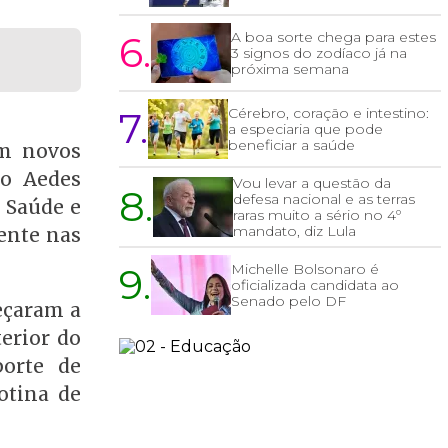
6.
A boa sorte chega para estes
3 signos do zodíaco já na
próxima semana
7.
Cérebro, coração e intestino:
a especiaria que pode
beneficiar a saúde
am novos
to Aedes
Vou levar a questão da
8.
defesa nacional e as terras
e Saúde e
raras muito a sério no 4º
mandato, diz Lula
ente nas
9.
Michelle Bolsonaro é
oficializada candidata ao
Senado pelo DF
meçaram a
terior do
porte de
otina de