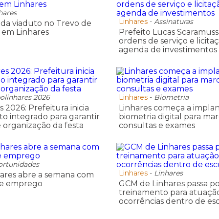
hares
Linhares
-
Assinaturas
uda viaduto no Trevo de
 em Linhares
Prefeito Lucas Scaramuss
ordens de serviço e licit
agenda de investimentos
olinhares 2026
Linhares
-
Biometria
 2026: Prefeitura inicia
Linhares começa a implan
o integrado para garantir
biometria digital para ma
 organização da festa
consultas e exames
rtunidades
Linhares
-
Linhares
hares abre a semana com
de emprego
GCM de Linhares passa p
treinamento para atuaçã
ocorrências dentro de esc