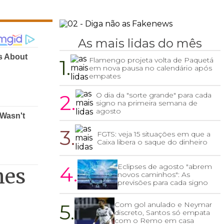
As mais lidas do mês
1.
Flamengo projeta volta de Paquetá
em nova pausa no calendário após
empates
2.
O dia da "sorte grande" para cada
signo na primeira semana de
agosto
3.
FGTS: veja 15 situações em que a
Caixa libera o saque do dinheiro
4.
Eclipses de agosto "abrem
mes
novos caminhos": As
previsões para cada signo
5.
Com gol anulado e Neymar
discreto, Santos só empata
com o Remo em casa