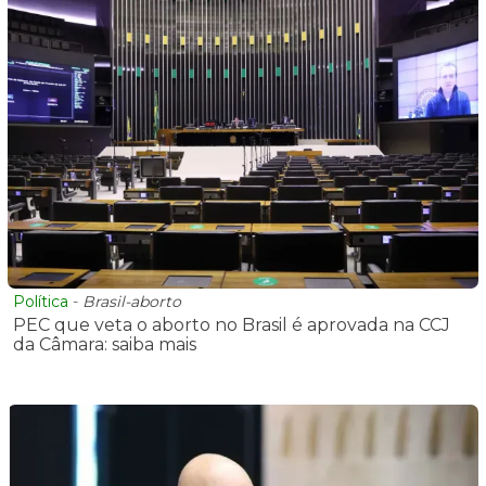
Política
-
Brasil-aborto
PEC que veta o aborto no Brasil é aprovada na CCJ
da Câmara: saiba mais