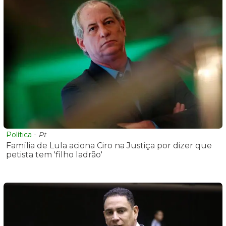
Política
-
Pt
Família de Lula aciona Ciro na Justiça por dizer que
petista tem 'filho ladrão'