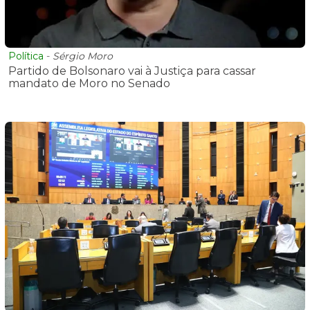
Política
-
Sérgio Moro
Partido de Bolsonaro vai à Justiça para cassar
mandato de Moro no Senado