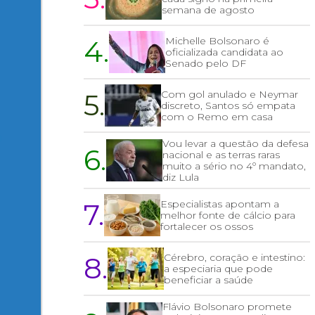
semana de agosto
4.
Michelle Bolsonaro é
oficializada candidata ao
Senado pelo DF
5.
Com gol anulado e Neymar
discreto, Santos só empata
com o Remo em casa
Vou levar a questão da defesa
6.
nacional e as terras raras
muito a sério no 4º mandato,
diz Lula
7.
Especialistas apontam a
melhor fonte de cálcio para
fortalecer os ossos
8.
Cérebro, coração e intestino:
a especiaria que pode
beneficiar a saúde
Flávio Bolsonaro promete