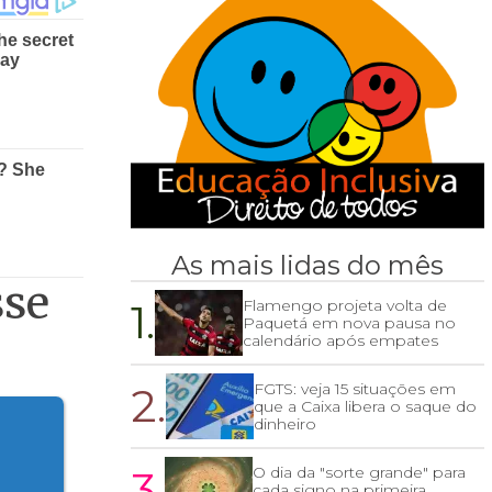
As mais lidas do mês
sse
1.
Flamengo projeta volta de
Paquetá em nova pausa no
calendário após empates
2.
FGTS: veja 15 situações em
que a Caixa libera o saque do
dinheiro
3.
O dia da "sorte grande" para
cada signo na primeira