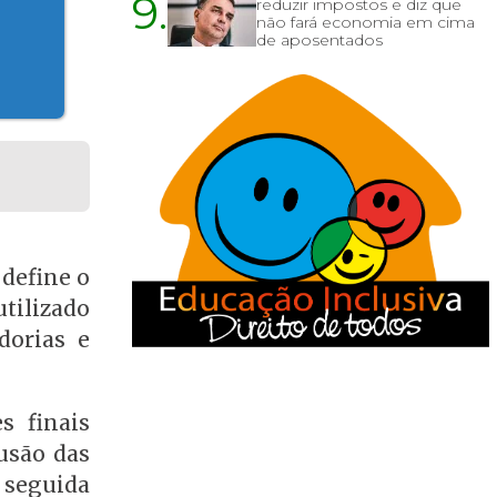
9.
reduzir impostos e diz que
não fará economia em cima
de aposentados
 define o
tilizado
dorias e
s finais
usão das
 seguida