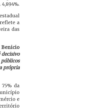
m 4,894%.
estadual
reflete a
eira das
l
Benicio
 decisivo
 públicos
a própria
r 75% da
unicípio
omércio e
erritório