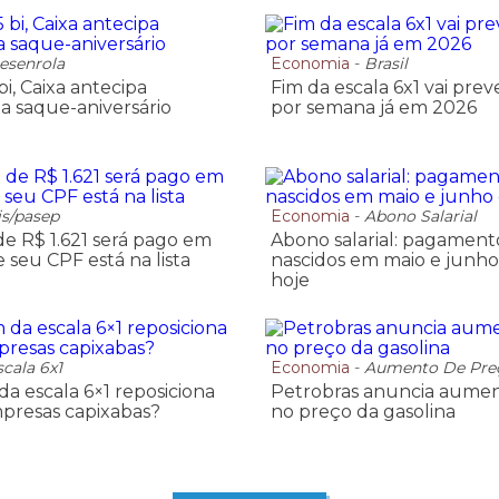
esenrola
Economia
-
Brasil
i, Caixa antecipa
Fim da escala 6x1 vai prev
 saque-aniversário
por semana já em 2026
is/pasep
Economia
-
Abono Salarial
e R$ 1.621 será pago em
Abono salarial: pagament
se seu CPF está na lista
nascidos em maio e junh
hoje
scala 6x1
Economia
-
Aumento De Pre
a escala 6×1 reposiciona
Petrobras anuncia aumen
presas capixabas?
no preço da gasolina