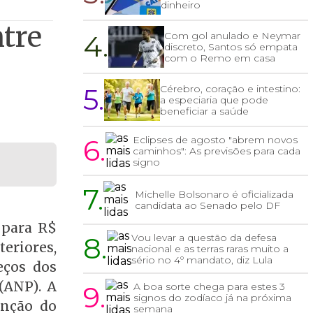
dinheiro
tre
4.
Com gol anulado e Neymar
discreto, Santos só empata
com o Remo em casa
5.
Cérebro, coração e intestino:
a especiaria que pode
beneficiar a saúde
6.
Eclipses de agosto "abrem novos
caminhos": As previsões para cada
signo
7.
Michelle Bolsonaro é oficializada
candidata ao Senado pelo DF
 para R$
8.
Vou levar a questão da defesa
teriores,
nacional e as terras raras muito a
sério no 4º mandato, diz Lula
eços dos
(ANP). A
9.
A boa sorte chega para estes 3
signos do zodíaco já na próxima
unção do
semana