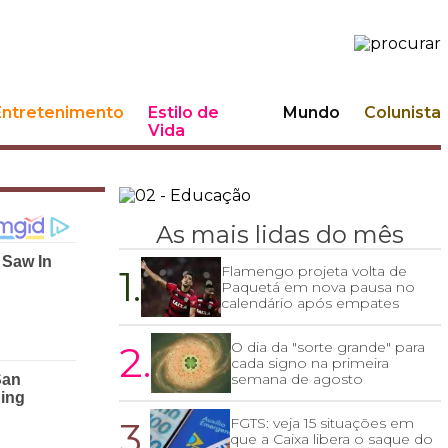
Entretenimento
Estilo de
Mundo
Colunista
Vida
As mais lidas do mês
1.
Flamengo projeta volta de
Paquetá em nova pausa no
calendário após empates
2.
O dia da "sorte grande" para
cada signo na primeira
semana de agosto
3.
FGTS: veja 15 situações em
que a Caixa libera o saque do