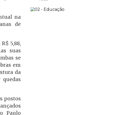
ntual na
anas de
 R$ 5,88,
nas suas
bombas se
robras em
stura da
r quedas
s postos
vançados
ão Paulo