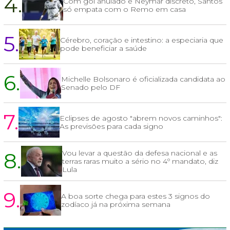
4.
Com gol anulado e Neymar discreto, Santos
só empata com o Remo em casa
5.
Cérebro, coração e intestino: a especiaria que
pode beneficiar a saúde
6.
Michelle Bolsonaro é oficializada candidata ao
Senado pelo DF
7.
Eclipses de agosto "abrem novos caminhos":
As previsões para cada signo
8.
Vou levar a questão da defesa nacional e as
terras raras muito a sério no 4º mandato, diz
Lula
9.
A boa sorte chega para estes 3 signos do
zodíaco já na próxima semana