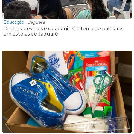
Educação
-
Jaguaré
Direitos, deveres e cidadania são tema de palestras
em escolas de Jaguaré