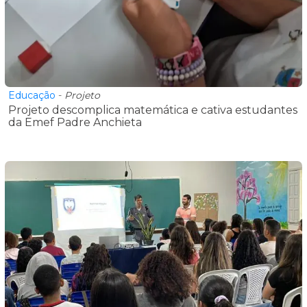
Educação
-
Projeto
Projeto descomplica matemática e cativa estudantes
da Emef Padre Anchieta