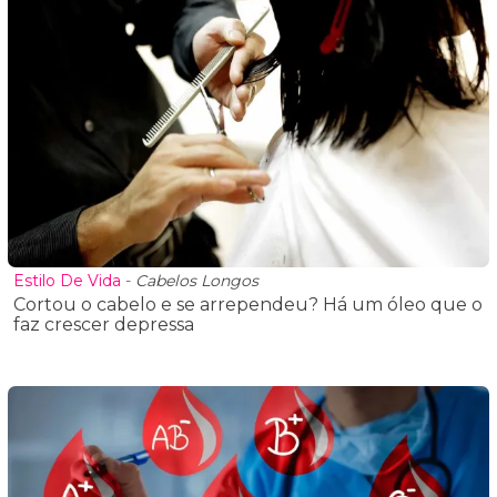
Estilo De Vida
-
Cabelos Longos
Cortou o cabelo e se arrependeu? Há um óleo que o
faz crescer depressa