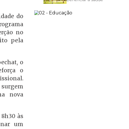
idade do
programa
erção no
ito pela
echat, o
eforça o
ssional.
e surgem
ma nova
e 8h30 às
ionar um