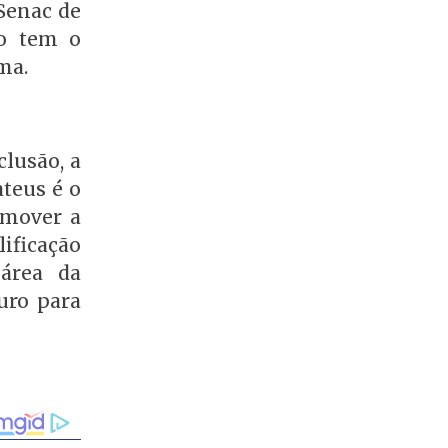
Senac de
ão tem o
ma.
lusão, a
teus é o
omover a
ificação
 área da
turo para