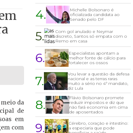
4.
Michelle Bolsonaro é
vem
oficializada candidata ao
Senado pelo DF
ra
5.
Com gol anulado e Neymar
discreto, Santos só empata com o
Remo em casa
6.
Especialistas apontam a
melhor fonte de cálcio para
fortalecer os ossos
Vou levar a questão da defesa
7.
nacional e as terras raras
muito a sério no 4º mandato,
diz Lula
Flávio Bolsonaro promete
8.
r meio da
reduzir impostos e diz que
não fará economia em cima
cipal de
de aposentados
ssoas em
9.
Cérebro, coração e intestino:
rgem com
a especiaria que pode
beneficiar a saúde