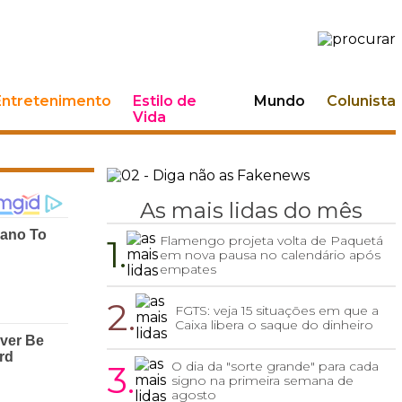
Entretenimento
Estilo de
Mundo
Colunista
Vida
As mais lidas do mês
1.
Flamengo projeta volta de Paquetá
em nova pausa no calendário após
empates
2.
FGTS: veja 15 situações em que a
Caixa libera o saque do dinheiro
3.
O dia da "sorte grande" para cada
signo na primeira semana de
agosto