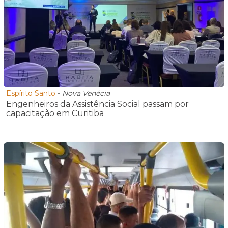
Espírito Santo
-
Nova Venécia
Engenheiros da Assistência Social passam por
capacitação em Curitiba