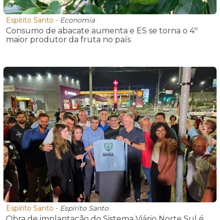
Espírito Santo
-
Economia
Consumo de abacate aumenta e ES se torna o 4º
maior produtor da fruta no país
Espírito Santo
-
Espírito Santo
Obra de implantação do Sistema Viário Norte Sul é