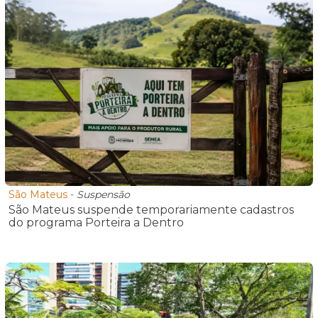
São Mateus
-
Suspensão
São Mateus suspende temporariamente cadastros
do programa Porteira a Dentro