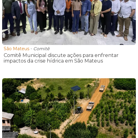
São Mateus
-
Comitê
Comitê Municipal discute ações para enfrentar
impactos da crise hídrica em São Mateus