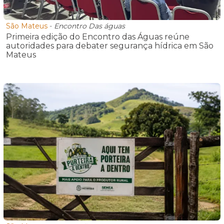
São Mateus
-
Encontro Das águas
Primeira edição do Encontro das Águas reúne
autoridades para debater segurança hídrica em São
Mateus