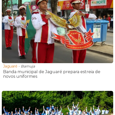
Jaguaré
-
Bamuja
Banda municipal de Jaguaré prepara estreia de
novos uniformes