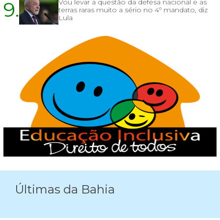
9.
Vou levar a questão da defesa nacional e as
terras raras muito a sério no 4º mandato, diz
Lula
Últimas da Bahia