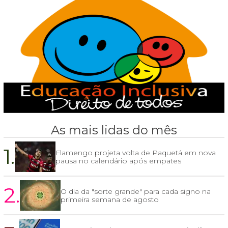
As mais lidas do mês
1.
Flamengo projeta volta de Paquetá em nova
pausa no calendário após empates
2.
O dia da "sorte grande" para cada signo na
primeira semana de agosto