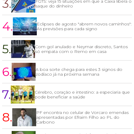
3.
FGTS: veja 15 situações em que a Caixa libera o
saque do dinheiro
4.
Eclipses de agosto "abrem novos caminhos":
As previsões para cada signo
5.
Com gol anulado e Neymar discreto, Santos
só empata com o Remo em casa
6.
A boa sorte chega para estes 3 signos do
zodíaco já na próxima semana
7.
Cérebro, coração e intestino: a especiaria que
pode beneficiar a saúde
8.
PF encontra no celular de Vorcaro emendas
apresentadas por Efraim Filho ao PL do
Carbono