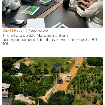
São Mateus
-
Infraestrutura
Prefeitura de São Mateus mantém
acompanhamento de obras e investimentos na BR-
101